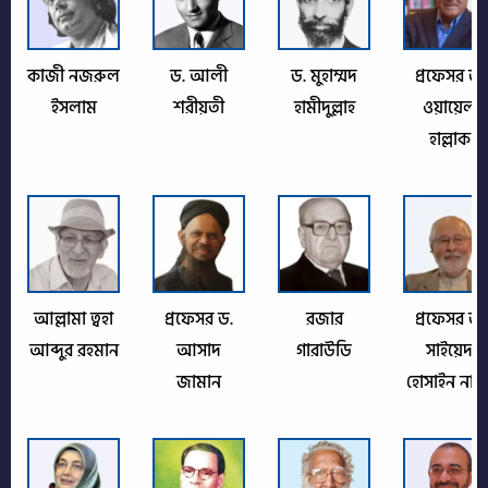
কাজী নজরুল
ড. আলী
ড. মুহাম্মদ
প্রফেসর ড.
ইসলাম
শরীয়তী
হামীদুল্লাহ
ওয়ায়েল
হাল্লাক
আল্লামা ত্বহা
প্রফেসর ড.
রজার
প্রফেসর ড.
আব্দুর রহমান
আসাদ
গারাউডি
সাইয়েদ
জামান
হোসাইন নাস