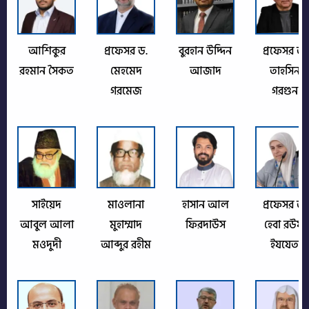
আশিকুর
প্রফেসর ড.
বুরহান উদ্দিন
প্রফেসর ড.
রহমান সৈকত
মেহমেদ
আজাদ
তাহসিন
গরমেজ
গরগুন
সাইয়েদ
মাওলানা
হাসান আল
প্রফেসর ড.
আবুল আলা
মুহাম্মাদ
ফিরদাউস
হেবা রউফ
মওদুদী
আব্দুর রহীম
ইযযেত