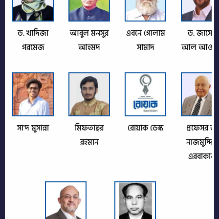
ড. খাদিজা
আবুল মনসুর
এবনে গোলাম
ড. জাসের
গরমেজ
আহমদ
সামাদ
আল আওদা
সা'দ মুসান্না
মিফতাহুর
রোয়াক ডেস্ক
প্রফেসর ড.
রহমান
নাজমুদ্দিন
এরবাকান