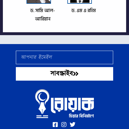
ড. সামি আল-
ড. এম এ রহিম
আরিয়ান
Email
সাবস্ক্রাইব