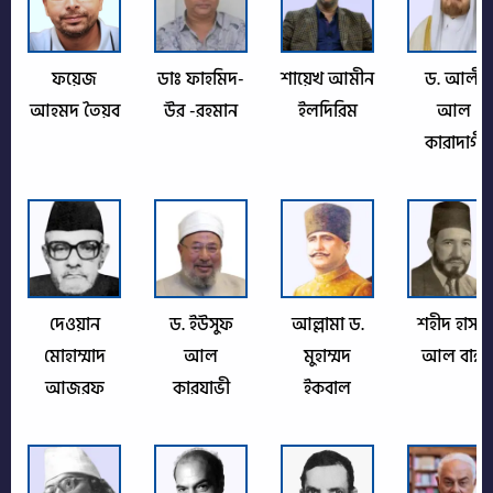
ফয়েজ
ডাঃ ফাহমিদ-
শায়েখ আমীন
ড. আলী
আহমদ তৈয়ব
উর -রহমান
ইলদিরিম
আল
কারাদাগী
দেওয়ান
ড. ইউসুফ
আল্লামা ড.
শহীদ হাসান
মোহাম্মাদ
আল
মুহাম্মদ
আল বান্না
আজরফ
কারযাভী
ইকবাল