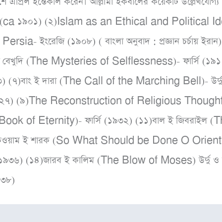
ে এপ্রিল ইন্তেকাল করেন। আল্লামা ইকবালের কয়েকটি উল্লেখযো
ে (ca ১৯০১) (২)Islam as an Ethical and Political Id
a- ইংরেজি (১৯০৮) ( বাংলা অনুবাদ : প্রজ্ঞান চর্চায় ইরা
 ই বেখুদি (The Mysteries of Selflessness)- ফার্সি (১৯
(৭)বাং ই দারা (The Call of the Marching Bell)- উর্দু 
২৭) (৯)The Reconstruction of Religious Thought in I
 Book of Eternity)- ফার্সি (১৯৩২) (১১)বাল ই জিবরাইল (Th
ক্বওয়াম ই শারক (So What Should be Done O Oriental
(১৯৩৬) (১৪)জারব ই কালিম (The Blow of Moses) উর্দু ও ফ
৯৩৮)