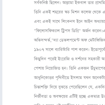
সর্বকনিষ্ঠ ছিলেন। আল্লামা ইকবাল তার প্রাথম
তিনি একই শহরের স্কচ মিশন কলেজ থেকে এফ.এ 
এবং একই সাথে লিংকনস ইনে আইন অধ্যায়নের জন্
"ফিলোসফিক্যাল ট্রিপস ডিগ্রি" অর্জন করেন।এ
অভিসন্দর্ভ,"দ্যা ডেভলপমেন্ট অফ মেটাফিজিক
১৯০৭ সালে ব্যারিস্টারি পাশ করেন। ইতোপূ
কিছুদিন পরেই ইংরেজি ও দর্শনের সহকারী 
পেশায় নিয়োজিত হন। তিনি একজন উঁচুমা
আধুনিকোত্তর পৃথিবীতে ইসলাম যখন অনেকটা ন
চিন্তাশক্তি দিয়ে বুঝতে পেরেছিলেন যে, একদিকে
নির্জীবতা ও অবক্ষয়ের এটিই হচ্ছে একমাত্র উ