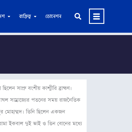
দেশ
ব্যক্তিত্ব
ডোনেশন
েন সাপ্রু বংশীয় কাশ্মীরি ব্রাহ্মণ।
মোঘল সাম্রাজ্যের পতনের সময় রাজনৈতিক
নূর মোহাম্মদ। তিনি ছিলেন একজন
আল্লামা ইকবাল দুই ভাই ও তিন বোনের মধ্যে