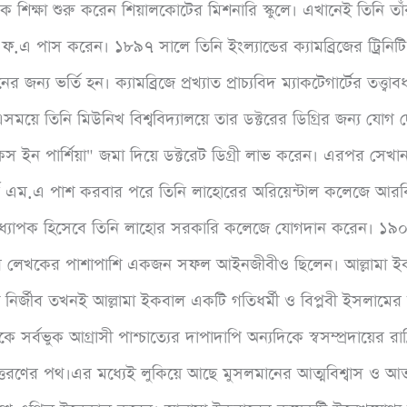
িক শিক্ষা শুরু করেন শিয়ালকোটের মিশনারি স্কুলে। এখানেই তিনি তা
পাস করেন। ১৮৯৭ সালে তিনি ইংল্যান্ডের ক্যামব্রিজের ট্রিনিটি 
য ভর্তি হন। ক্যামব্রিজে প্রখ্যাত প্রাচ্যবিদ ম্যাকটেগার্টের তত্ত্
সময়ে তিনি মিউনিখ বিশ্ববিদ্যালয়ে তার ডক্টরের ডিগ্রির জন্য যোগ
স ইন পার্শিয়া" জমা দিয়ে ডক্টরেট ডিগ্রী লাভ করেন। এরপর সেখা
র্বে এম.এ পাশ করবার পরে তিনি লাহোরের অরিয়েন্টাল কলেজে আ
অধ্যাপক হিসেবে তিনি লাহোর সরকারি কলেজে যোগদান করেন। ১৯০৯
পের লেখকের পাশাপাশি একজন সফল আইনজীবীও ছিলেন। আল্লামা ই
ির্জীব তখনই আল্লামা ইকবাল একটি গতিধর্মী ও বিপ্লবী ইসলামের ব
 সর্বভুক আগ্রাসী পাশ্চাত্যের দাপাদাপি অন্যদিকে স্বসম্প্রদায়ের রাষ
ত্তরণের পথ।এর মধ্যেই লুকিয়ে আছে মুসলমানের আত্মবিশ্বাস ও আত্মপ