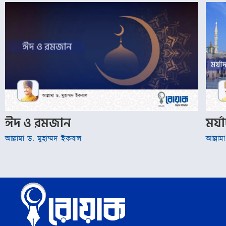
ঈদ ও রমজান
মর্
আল্লামা ড. মুহাম্মদ ইকবাল
আল্লাম