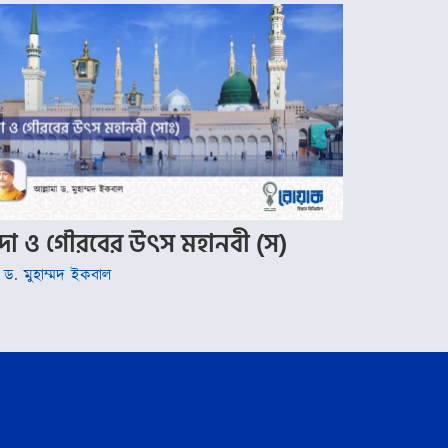
যাদা ও গৌরবের উৎস মহানবী (স)
া ড. মুহাম্মদ ইকবাল