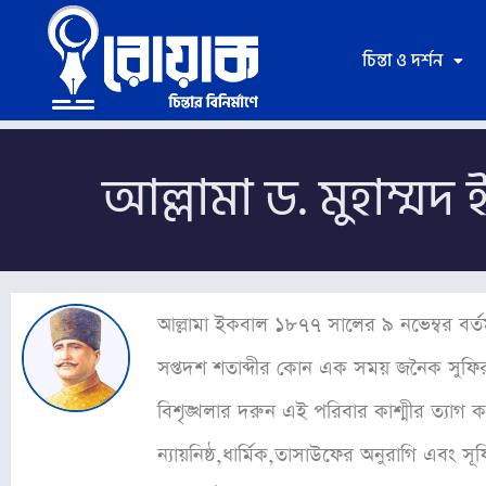
Skip
to
চিন্তা ও দর্শন
content
আল্লামা ড. মুহাম্মদ
আল্লামা ইকবাল ১৮৭৭ সালের ৯ নভেম্বর বর্তমান
সপ্তদশ শতাব্দীর কোন এক সময় জনৈক সুফির 
বিশৃঙ্খলার দরুন এই পরিবার কাশ্মীর ত্যাগ
ন্যায়নিষ্ঠ,ধার্মিক,তাসাউফের অনুরাগি এবং স