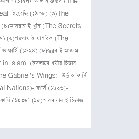
গ্য কাজ : (১)ইলম আল ইক্তিউদ (The
eal- ইংরেজি (১৯০৮) (৩)The
ন) (৪)আসরার ই খুদি (The Secrets
১৭) (৬)পয়গাম ই মাশরিক (The
ও ফার্সি (১৯২৪) (৮)জুবুর ই আজাম
slam- (ইসলামে ধর্মীয় চিন্তার
e Gabriel’s Wings)- উর্দু ও ফার্সি
 Nations)- ফার্সি (১৯৩৬)-
ার্সি (১৯৩৬) (১৫)আরমাঘান ই হিজাজ