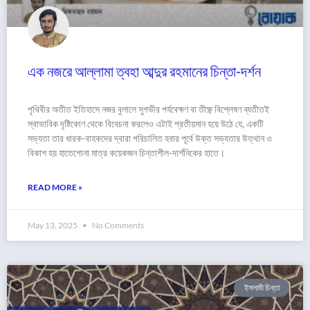
এক নজরে আল্লামা ত্বহা আব্দুর রহমানের চিন্তা-দর্শন
পৃথিবীর অতীত ইতিহাসে নজর বুলালে সুগভীর পর্যবেক্ষণ বা তীক্ষ্ণ বিশ্লেষণ ব্যতীতই
স্বাভাবিক দৃষ্টিকোণ থেকে বিবেচনা করলেও এটাই প্রতীয়মান হয়ে উঠে যে, একটি
সভ্যতা তার ধারক-বাহকদের দ্বারা পরিচালিত হবার পূর্বে উক্ত সভ্যতার উত্থান ও
বিকাশ হয় হাতেগোনা মাত্র কয়েকজন চিন্তাশীল-দার্শনিকের হাতে।
READ MORE »
May 13, 2025
No Comments
ইসলামী চিন্তা