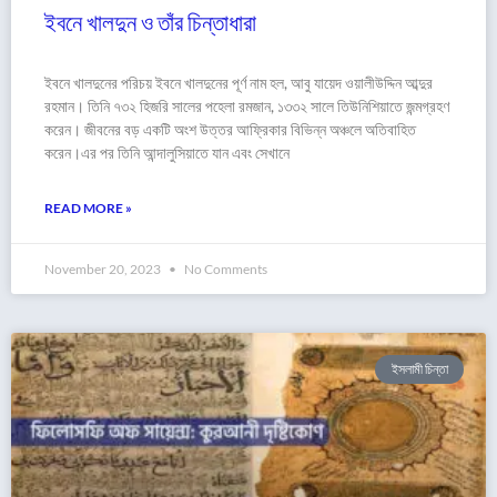
ইবনে খালদুন ও তাঁর চিন্তাধারা
ইবনে খালদুনের পরিচয় ইবনে খালদুনের পূর্ণ নাম হল, আবু যায়েদ ওয়ালীউদ্দিন আব্দুর
রহমান। তিনি ৭৩২ হিজরি সালের পহেলা রমজান, ১৩৩২ সালে তিউনিশিয়াতে জন্মগ্রহণ
করেন। জীবনের বড় একটি অংশ উত্তর আফ্রিকার বিভিন্ন অঞ্চলে অতিবাহিত
করেন।এর পর তিনি আন্দালুসিয়াতে যান এবং সেখানে
READ MORE »
November 20, 2023
No Comments
ইসলামী চিন্তা