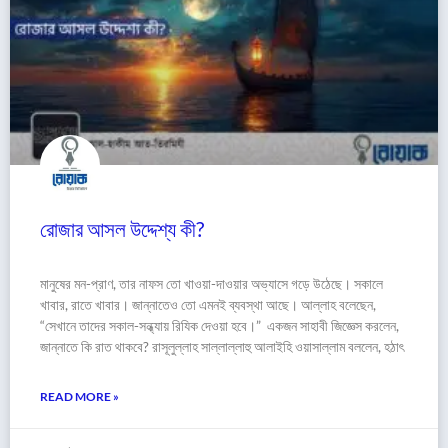
রোজার আসল উদ্দেশ্য কী?
মানুষের মন-প্রাণ, তার নাফস তো খাওয়া-দাওয়ার অভ্যাসে গড়ে উঠেছে। সকালে
খাবার, রাতে খাবার। জান্নাতেও তো এমনই ব্যবস্থা আছে। আল্লাহ বলেছেন,
“সেখানে তাদের সকাল-সন্ধ্যায় রিযিক দেওয়া হবে।” একজন সাহাবী জিজ্ঞেস করলেন,
জান্নাতে কি রাত থাকবে? রাসূলুল্লাহ সাল্লাল্লাহু আলাইহি ওয়াসাল্লাম বললেন, হঠাৎ
READ MORE »