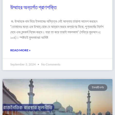
উম্মাহর অন্তর্গত প্রাণশক্তি
ক. উম্মাহকে বাদ দিয়ে ইসলামের অস্তিত্ব নেই আল্লাহ তায়ালা আদেশ করছেন
“তোমাদের মধ্যে এক উম্মাহ্ হোক যে আহ্বান করবে কল্যাণের দিকে, পুণ্যকর্মের নির্দেশ
দেবে এবং মন্দকর্ম নিষেধ করবে। যারা তা করে তারাই সফলকাম” (পবিত্র কুরআন ৩:
১০৪)। স্পষ্টতই মুসলমানরা আদিষ্ট
READ MORE »
September 3, 2024
No Comments
ইসলামী দর্শন