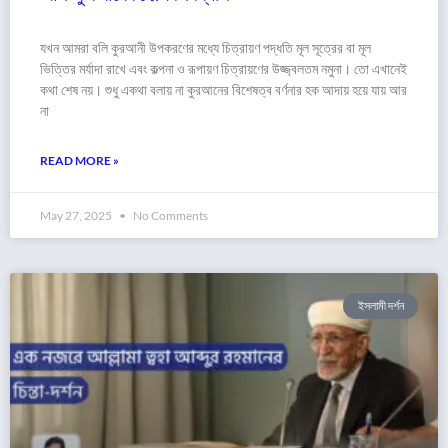
যখন আমরা বলি কুরআনী উপকরণের মধ্যে চিত্রায়ণ পদ্ধতি মূল সূত্রের বা মূল
ভিত্তির মর্যাদা রাখে এবং কল্পনা ও রূপায়ণ চিত্রায়ণের উজ্জ্বলতম নমুনা। তো এখানেই
কথা শেষ নয়। শুধু একথা বলায় না কুরআনের বিশেষত্ব বর্ণনার হক আদায় হয়ে যায় আর
না
READ MORE »
May 27, 2025
No Comments
ইসলামী দর্শন