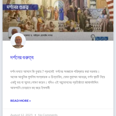
দর্শনের গুরুত্ব
দর্শন বলতে আসলে কি বুঝায় ? প্রথমেই দর্শনের সংজ্ঞাকে পরিষ্কার করা দরকার।
অনেক আধুনিক মুসলিম সংস্কারক ও চিন্তাবিদ, যেমন মুহাম্মদ আবদুহু, দর্শন শব্দটি নিয়ে
একটু ভয় বা সন্দেহ পোষণ করেন। যদিও এই আন্দোলনের প্রতিষ্ঠাতা জামালউদ্দিন
আফগানি তেহরানে বহু বছর ইসলামী
READ MORE »
August 12, 2025
No Comments