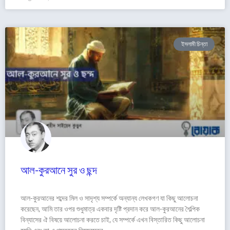
ইসলামী চিন্তা
আল-কুরআনে সুর ও ছন্দ
আল-কুরআনের শব্দের মিল ও সাদৃশ্য সম্পর্কে অন্যান্য লেখকগণ যা কিছু আলোচনা
করেছেন, আমি তার ওপর শুধুমাত্র একবার দৃষ্টি প্রদান করে আল-কুরআনের শৈল্পিক
বিন্যাসের ঐ বিষয়ে আলোচনা করতে চাই, যে সম্পর্কে এখন বিস্তারিত কিছু আলোচনা