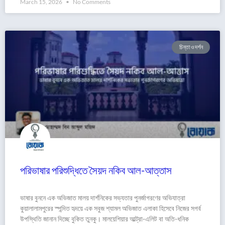
March 15, 2026
No Comments
চিন্তা ও দর্শন
পরিভাষার পরিশুদ্ধিতে সৈয়দ নকিব আল-আত্তাস
ভাষার বুননে এক অভিজাত মালয় দার্শনিকের সভ্যতার পুনর্জাগরণের অভিযাত্রা
কুয়ালালামপুরের স্পন্দিত হৃদয়ে এক সবুজ শ্যামল অভিজাত এলাকা হিসেবে নিজের সগর্ব
উপস্থিতি জানান দিচ্ছে বুকিত তুনকু। মালয়েশিয়ার আল্ট্রা-এলিট বা অতি-ধনিক