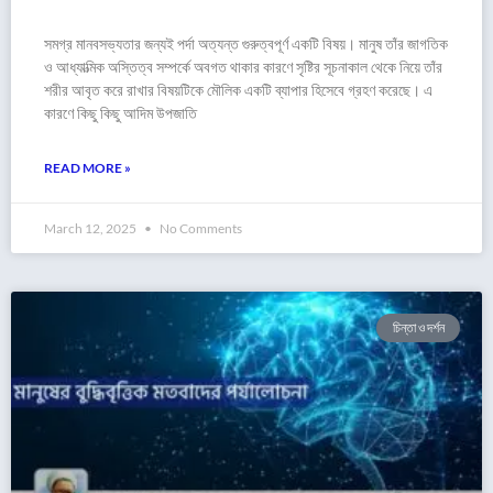
সমগ্র মানবসভ্যতার জন্যই পর্দা অত্যন্ত গুরুত্বপূর্ণ একটি বিষয়। মানুষ তাঁর জাগতিক
ও আধ্যাত্মিক অস্তিত্ব সম্পর্কে অবগত থাকার কারণে সৃষ্টির সূচনাকাল থেকে নিয়ে তাঁর
শরীর আবৃত করে রাখার বিষয়টিকে মৌলিক একটি ব্যাপার হিসেবে গ্রহণ করেছে। এ
কারণে কিছু কিছু আদিম উপজাতি
READ MORE »
March 12, 2025
No Comments
চিন্তা ও দর্শন