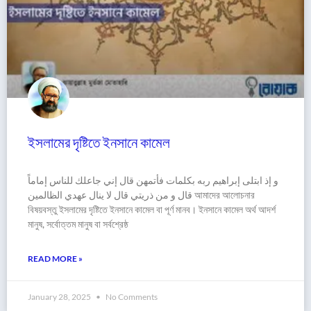
ইসলামের দৃষ্টিতে ইনসানে কামেল
و إذ ابتلى إبراهيم ربه بكلمات فأتمهن قال إني جاعلك للناس إماماً
قال و من ذريتي قال لا ينال عهدي الظالمين আমাদের আলোচনার
বিষয়বস্তু ইসলামের দৃষ্টিতে ইনসানে কামেল বা পূর্ণ মানব। ইনসানে কামেল অর্থ আদর্শ
মানুষ, সর্বোত্তম মানুষ বা সর্বশ্রেষ্ঠ
READ MORE »
January 28, 2025
No Comments