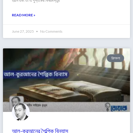
হয়নি এবং তা এ পুস্তকের বিষয়বস্তুর
READ MORE »
June 27, 2025
No Comments
শিল্পকলা
আল-কুরআনের শৈল্পিক বিন্যাস