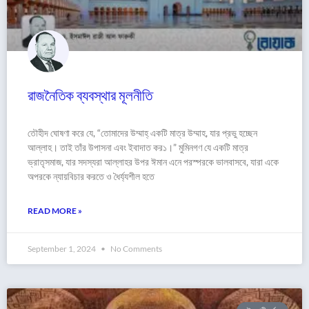
রাজনৈতিক ব্যবস্থার মূলনীতি
তৌহীদ ঘোষণা করে যে, “তোমাদের উম্মাহ্ একটি মাত্র উম্মাহ, যার প্রভু হচ্ছেন
আল্লাহ। তাই তাঁর উপাসনা এবং ইবাদাত কর১।” মুমিনগণ যে একটি মাত্র
ভ্রাতৃসমাজ, যার সদস্যরা আল্লাহর উপর ঈমান এনে পরস্পরকে ভালবাসবে, যারা একে
অপরকে ন্যায়বিচার করতে ও ধৈর্য্যশীল হতে
READ MORE »
September 1, 2024
No Comments