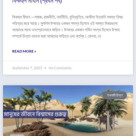
ফিকহুল মীযান (প্রথম পর্ব)
ফিকহুল মীযান —সমাজ, রাজনীতি, অর্থনীতি, বুদ্ধিবৃত্তি, আকীদা ইত্যাদি সমস্ত বিষয়
পরিগ্রহ করে আছে। মুসলিম উম্মাহর একজন সদস্য হিসেবে এই সমস্ত বিষয়গুলো
আমাদের সাথে ওতপ্রোতভাবে জড়িত। উম্মাহর একজন গর্বিত সদস্য হিসেবে উম্মাহ
সম্পর্কে চিন্তা-ভাবনা করা আমাদের দায়িত্ব এবং কর্তব্য। কেননা, যে
READ MORE »
September 7, 2025
No Comments
ইসলামী চিন্তা