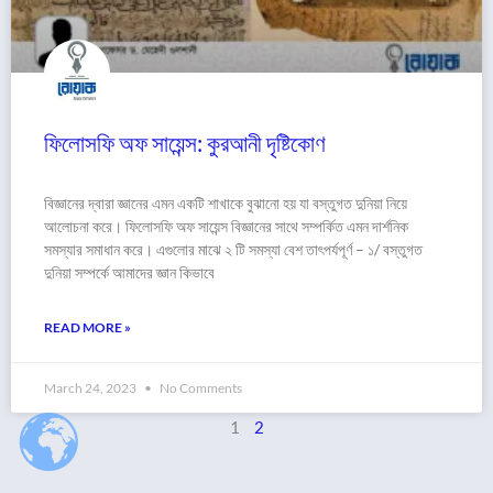
ফিলোসফি অফ সায়েন্স: কুরআনী দৃষ্টিকোণ
বিজ্ঞানের দ্বারা জ্ঞানের এমন একটি শাখাকে বুঝানো হয় যা বস্তুগত দুনিয়া নিয়ে
আলোচনা করে। ফিলোসফি অফ সায়েন্স বিজ্ঞানের সাথে সম্পর্কিত এমন দার্শনিক
সমস্যার সমাধান করে। এগুলোর মাঝে ২ টি সমস্যা বেশ তাৎপর্যপূর্ণ – ১/ বস্তুগত
দুনিয়া সম্পর্কে আমাদের জ্ঞান কিভাবে
READ MORE »
March 24, 2023
No Comments
1
2