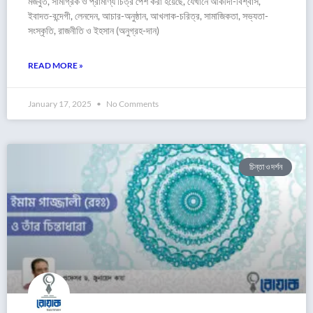
মজবুত, সামগ্রিক ও প্রামাণ্য চিত্র পেশ করা হয়েছে, যেখানে আকীদা-বিশ্বাস,
ইবাদত-বন্দেগী, লেনদেন, আচার-অনুষ্ঠান, আখলাক-চরিত্র, সামাজিকতা, সভ্যতা-
সংস্কৃতি, রাজনীতি ও ইহসান (অনুগ্রহ-দান)
READ MORE »
January 17, 2025
No Comments
চিন্তা ও দর্শন