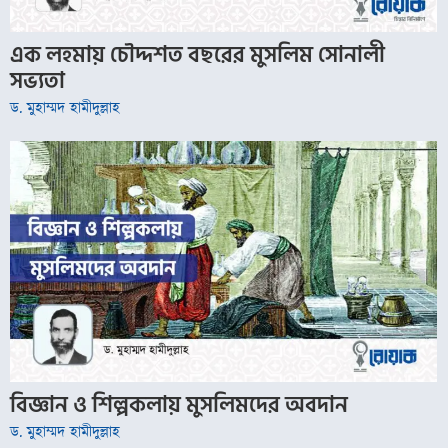
এক লহমায় চৌদ্দশত বছরের মুসলিম সোনালী
সভ্যতা
ড. মুহাম্মদ হামীদুল্লাহ
বিজ্ঞান ও শিল্পকলায় মুসলিমদের অবদান
ড. মুহাম্মদ হামীদুল্লাহ