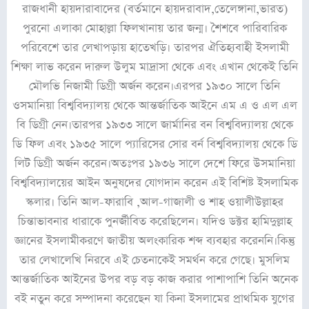
রাজধানী হায়দারাবাদের (বর্তমানে হায়দরাবাদ,তেলেঙ্গানা,ভারত)
পুরনো এলাকা মোহাল্লা ফিলখানায় তার জন্ম। শৈশবে পারিবারিক
পরিবেশে তার লেখাপড়ায় হাতেখড়ি। তারপর ঐতিহ্যবাহী ইসলামী
শিক্ষা লাভ করেন দারুল উলুম মাদ্রাসা থেকে এবং এখান থেকেই তিনি
মৌলভি নিজামী ডিগ্রী অর্জন করেন।এরপর ১৯৩০ সালে তিনি
ওসমানিয়া বিশ্ববিদ্যালয় থেকে আন্তর্জাতিক আইনে এম এ ও এল এল
বি ডিগ্রী নেন।তারপর ১৯৩৩ সালে জার্মানির বন বিশ্ববিদ্যালয় থেকে
ডি ফিল এবং ১৯৩৫ সালে প্যারিসের সোর বর্ন বিশ্ববিদ্যালয় থেকে ডি
লিট ডিগ্রী অর্জন করেন।অতঃপর ১৯৩৬ সালে দেশে ফিরে উসমানিয়া
বিশ্ববিদ্যালয়ের আইন অনুষদের যোগদান করেন এই বিশিষ্ট ইসলামিক
স্কলার। তিনি আল-ফারাবি ,আল-গাজালী ও শাহ ওয়ালীউল্লাহর
চিন্তাভাবনার ধারাকে পুনর্জীবিত করেছিলেন। যদিও ডক্টর হামিদুল্লাহ
জ্ঞানের ইসলামীকরণে জাতীয় অলংকারিক শব্দ ব্যবহার করেননি।কিন্তু
তার লেখালেখি নিরবে এই চেতনাকেই সমর্থন করে গেছে। মুসলিম
আন্তর্জাতিক আইনের উপর বড় বড় কাজ করার পাশাপাশি তিনি অনেক
বই নতুন করে সম্পাদনা করেছেন যা কিনা ইসলামের প্রাথমিক যুগের