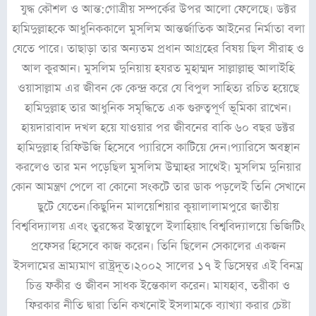
যুদ্ধ কৌশল ও আন্ত:গোত্রীয় সম্পর্কের উপর আলো ফেলেছে। ডক্টর
হামিদুল্লাহকে আধুনিককালে মুসলিম আন্তর্জাতিক আইনের নির্মাতা বলা
যেতে পারে। তাছাড়া তার অন্যতম প্রধান আগ্রহের বিষয় ছিল সীরাহ ও
আল কুরআন। মুসলিম দুনিয়ায় হযরত মুহাম্মদ সাল্লাল্লাহু আলাইহি
ওয়াসাল্লাম এর জীবন কে কেন্দ্র করে যে বিপুল সাহিত্য রচিত হয়েছে
হামিদুল্লাহ তার আধুনিক সমৃদ্ধিতে এক গুরুত্বপূর্ণ ভূমিকা রাখেন।
হায়দারাবাদ দখল হয়ে যাওয়ার পর জীবনের বাকি ৬০ বছর ডক্টর
হামিদুল্লাহ রিফিউজি হিসেবে প্যারিসে কাটিয়ে দেন।প্যারিসে অবস্থান
করলেও তার মন পড়েছিল মুসলিম উম্মাহর সাথেই। মুসলিম দুনিয়ার
কোন আমন্ত্রণ পেলে বা কোনো সংকটে তার ডাক পড়লেই তিনি সেখানে
ছুটে যেতেন।কিছুদিন মালয়েশিয়ার কুয়ালালামপুরে জাতীয়
বিশ্ববিদ্যালয় এবং তুরস্কের ইস্তাম্বুলে ইলাহিয়াৎ বিশ্ববিদ্যালয়ে ভিজিটিং
প্রফেসর হিসেবে কাজ করেন। তিনি ছিলেন সেকালের একজন
ইসলামের ভ্রাম্যমাণ রাষ্ট্রদূত।২০০২ সালের ১৭ ই ডিসেম্বর এই বিনম্র
চিত্ত ফকীর ও জীবন সাধক ইন্তেকাল করেন। মাযহাব, তরীকা ও
ফিরকার নীতি দ্বারা তিনি কখনোই ইসলামকে ব্যাখ্যা করার চেষ্টা