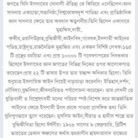
জগতে যিনি ইসলামের সোনালী ঐতিহ্য কে ফিরিয়ে এনেছিলেন।জ্ঞান
সাধনায় একাগ্রতা,সত্যনিষ্ঠা,বিশ্বকোষসদৃশ পাণ্ডিত্য এবং প্রাতিষ্ঠানিক
জ্ঞান সাধনার ক্ষেত্রে তার অবদান অতুলনীয়।তিনি ছিলেন একাধারে
মুহাদ্দিস,দায়ী,
ফকীর,ওয়ালিউল্লাহ,বুদ্ধিজীবী,আইনবিদ,গবেষক,ইসলামী আইনের
পণ্ডিত,রাষ্ট্রদূত,রাজনৈতিক মুহাজির এবং একজন বিশিষ্ট লেখক।১৬৫
টি গ্রন্থের রচয়িতা এবং প্রায় ১০০০০ টি গবেষণাপত্রের নিবন্ধকার
হিসেবে ইসলামের জ্ঞান জগতের বিভিন্ন দিকের ওপর আলোকপাত
করেছেন।প্রায় ২২ টি ভাষার উপর তার স্বচ্ছন্দ অধিকার ছিলো। তিনি
শুধুমাত্র ইসলামিক আইন নিয়েই নাড়াচাড়া করেননি! ইতিহাস,দর্শন,
নৌবিদ্যা,যুদ্ধবিদ্যা,জীবনচরিতও পর্যালোচনা করেছেন। তার লেখনী তে
যুক্তিবাদী ও বিশ্লেষণধর্মী মনের পরিচয় স্পষ্ট।বিশেষ করে আন্তর্জাতিক
আইনের ক্ষেত্রে ইসলামী উৎস থেকে পাওয়া প্রাসঙ্গিক তথ্য তিনি
সুনিপুণভাবে তুলে ধরেছেন। মুসলিম আইন,সীরাত ও হাদীস শাস্ত্রে তার
বুদ্ধিজীবিতা ছিলো ঈর্ষণীয়। ১৯০৮ সালের ৯ ফেব্রুয়ারি, ব্রিটিশ
ভারতের ডেকান অঞ্চলের অর্থাৎ তৎকালীন হায়দারাবাদ রাজ্যের