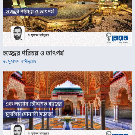
হজ্জের পরিচয় ও তাৎপর্য
ড. মুহাম্মদ হামীদুল্লাহ