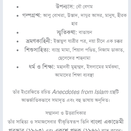
উপন্যাস:
বৌ বেগম
গল্পগ্রন্থ:
আলু বোখরা, উস্তাদ, দাদুর আসর, মানুষ, হীরক
হার
স্মৃতিকথা:
বাতায়ন
ভ্রমণকাহিনী:
ইস্তাম্বুল যাত্রীর পত্র, নয়া চীনে এক চক্কর
শিশুসাহিত্য:
ব্যাঘ্র মামা, শিয়াল পণ্ডিত, নিজাম ডাকাত,
ছেলেদের শাহনামা
ধর্ম ও শিক্ষা:
মহানবী মুহাম্মদ, ইসলামের মর্মকথা,
আমাদের শিক্ষা ব্যবস্থা
তাঁর ইংরেজিতে রচিত
Anecdotes from Islam
গ্রন্থটি
আন্তর্জাতিকভাবে সমাদৃত এবং বহু ভাষায় অনূদিত।
সম্মাননা ও উত্তরাধিকার
বাংলা একাডেমী
তাঁর সাহিত্য ও সমাজসেবার স্বীকৃতিস্বরূপ তিনি
পুরস্কার (১৯৬৩)
একুশে পদক (১৯৭৬)
এবং
লাভ করেন।