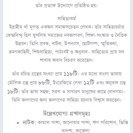
তাঁর প্রত্যক্ষ উদ্যোগে প্রতিষ্ঠিত হয়।
সাহিত্যকর্ম
ইব্রাহীম খাঁ মূলত একজন সমাজসচেতন লেখক। তাঁর সাহিত্যচর্চার
কেন্দ্রবিন্দু ছিল মুসলিম সমাজের নবজাগরণ, শিক্ষা-সংস্কার ও নৈতিক
উন্নয়ন। তিনি প্রবন্ধ, নাটক, উপন্যাস, ছোটগল্প, স্মৃতিকথা,
ভ্রমণকাহিনী, শিশুসাহিত্য, পাঠ্যবই ও অনুবাদ- সাহিত্যের প্রায় সব
শাখায় অবাধ বিচরণ করেছেন।
১১৮টি
তাঁর রচিত গ্রন্থের সংখ্যা প্রায়
। এর মধ্যে বাংলা ভাষায়
৮৮টি
১২টি
মৌলিক গ্রন্থ প্রায়
, ইংরেজিতে লেখা
এবং অনুবাদ গ্রন্থ
১৮টি
। তাঁর ভাষা সহজ, সরল ও সাধারণ মানুষের কাছে বোধগম্য—
তিনি জনগণের জন্য জনগণের সাহিত্য রচনায় বিশ্বাস করতেন।
উল্লেখযোগ্য গ্রন্থসমূহঃ
নাটক:
কামাল পাশা, আনোয়ার পাশা, ঋণ পরিশোধ, ভিস্তি
বাদশা, কাফেলা