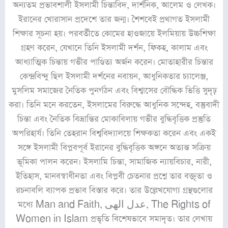
অন্যতম প্রভাবশালী ইসলামী চিন্তাবিদ, দার্শনিক, আলেম ও লেখক।
ইরানের খোরাসান প্রদেশে তার জন্ম। শৈশবেই প্রথাগত ইসলামী
শিক্ষার সূচনা হয়। পরবর্তীতে কোমের হাওজায়ে ইলমিয়ায় উচ্চশিক্ষা
গ্রহণ করেন, যেখানে তিনি ইসলামী দর্শন, ফিকহ, কালাম এবং
আধ্যাত্মিক চিন্তায় গভীর পাণ্ডিত্য অর্জন করেন। মোতাহারীর চিন্তার
কেন্দ্রবিন্দু ছিল ইসলামী দর্শনের নবায়ন, আধুনিকতার চ্যালেঞ্জ,
মুসলিম সমাজের নৈতিক পুনর্গঠন এবং বিশ্বাসের বৌদ্ধিক ভিত্তি সুদৃঢ়
করা। তিনি মনে করতেন, ইসলামের বিরুদ্ধে আধুনিক সন্দেহ, বস্তুবাদী
চিন্তা এবং নৈতিক বিভ্রান্তির মোকাবিলায় গভীর বুদ্ধিবৃত্তিক প্রস্তুতি
অপরিহার্য। তিনি তেহরান বিশ্ববিদ্যালয়ে শিক্ষকতা করেন এবং একই
সঙ্গে ইসলামী বিপ্লবপূর্ব ইরানের বুদ্ধিবৃত্তিক অঙ্গনে অত্যন্ত সক্রিয়
ভূমিকা পালন করেন। ইসলামি চিন্তা, সামাজিক ন্যায়বিচার, নারী,
ইতিহাস, মানবস্বাধীনতা এবং বিপ্লবী চেতনার প্রশ্নে তার বক্তৃতা ও
রচনাবলি ব্যাপক প্রভাব বিস্তার করে। তার উল্লেখযোগ্য গ্রন্থগুলোর
মধ্যে Man and Faith, عدل الهی, The Rights of
Women in Islam প্রভৃতি বিশেষভাবে সমাদৃত। তার লেখায়