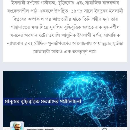
ইসলামী দর্শনের গভীরতা, যুক্তিবোধ এবং সামাজিক বাস্তবতার
সংবেদনশীল পাঠ একসঙ্গে উপস্থিত। ১৯৭৯ সালে ইরানের ইসলামী
বিপ্লবের অল্পকাল পর আততায়ীর হাতে তিনি শহীদ হন। তার
শাহাদাতের মধ্য দিয়ে মুসলিম বুদ্ধিবৃত্তিক জগতে এক সৃজনশীল
মননের অবসান ঘটে। তথাপি আধুনিক ইসলামী দর্শন, সামাজিক
ন্যায়বোধ এবং বৌদ্ধিক পুনর্জাগরণের আলোচনায় আয়াতুল্লাহ মুর্তজা
মোতাহারী আজও এক গুরুত্বপূর্ণ নাম।