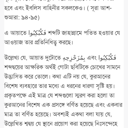
হবে এবং ইবলিস বাহিনীর সকলকেও। ( সূরা আশ-
শুআরা: ৯৪-৯৫)
এ আয়াতে فَكُبْكِبُوا শব্দটি জাহান্নামে পতিত হওয়ার যে
আওয়াজ তার প্রতিনিধিত্ব করছে।
উল্লেখ্য যে, আয়াত দুটোতে بِمُزَحْزِحِهِ এবং فَكُبْكِبُوا
শব্দদ্বয়ের আক্ষরিক অর্থই গোটা ছবিটিকে চোখের সামনে
উদ্ভাসিত করে তোলে। কথা এটি নয় যে, কুরআনের
বিশেষ ব্যবহারে তার মধ্যে এ ধরনের ধারণা সৃষ্টি হয়।
প্রকৃতপক্ষে এই মাত্র যে শব্দগুলো স্মরণ করা হলো তা
কুরআনের বিশেষ এক প্রসঙ্গে বর্ণিত হয়েছে এবং একবার
মাত্র তা বর্ণিত হয়েছে। অবশ্যই একথা বলা যায় যে,
উল্লেখিত শ্বদ্বয় যে স্থানে প্রয়োগ করা হয়েছে নিঃসন্দেহে