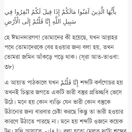
يأَيُّهَا الَّذِينَ آمَنُوا مَالَكُمْ إِذَا قِيلَ لَكُمُ انْفِرُوا فِي
سَبِيلِ اللَّهِ إِنَّا قَلْتُمْ إِلَى الْأَرْضِ
হে ঈমানদারগণ! তোমাদের কী হয়েছে, যখন আল্লহর
পথে তোমাদেরকে বের হওয়ার জন্য বলা হয়, তখন
তোমরা জমিন আঁকড়ে পড়ে থাক। (সূরা আত-তাওবা:
৩৮)
এ আয়াত পাঠকালে যখন إِنَّا قَلْتُمْ শব্দটি কর্ণগোচর হয়
তখনই চিন্তার জগতে একটি ভারী বস্তুর প্রতিচ্ছবি ভেসে
উঠে। মনে হয় কোন ব্যক্তি যেন ভারী কোন বস্তুকে
উঠানোর জন্য বারবার চেষ্টা করছে কিন্তু তা ভারী হওয়ার
কারণে উঠাতে পারছে না। মনে হয় শব্দটি ওজনে কয়েক
টন। যদি আয়াতে تثا قلتم বলা হতো (মূলত দুটো শব্দের