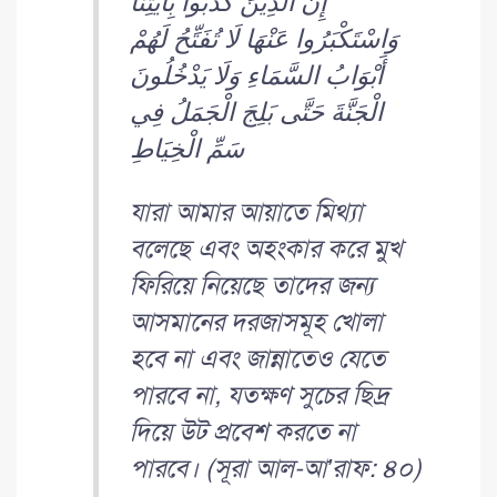
إِنَّ الَّذِينَ كَذَّبُوا بِأَيْتِنَا
وَاسْتَكْبَرُوا عَنْهَا لَا تُفَتِّحُ لَهُمْ
أَبْوَابُ السَّمَاءِ وَلَا يَدْخُلُونَ
الْجَنَّةَ حَتَّى بَلِجَ الْجَمَلُ فِي
سَمِّ الْخِيَاطِ
যারা আমার আয়াতে মিথ্যা
বলেছে এবং অহংকার করে মুখ
ফিরিয়ে নিয়েছে তাদের জন্য
আসমানের দরজাসমূহ খোলা
হবে না এবং জান্নাতেও যেতে
পারবে না, যতক্ষণ সুচের ছিদ্র
দিয়ে উট প্রবেশ করতে না
পারবে। (সূরা আল-আ’রাফ: ৪০)