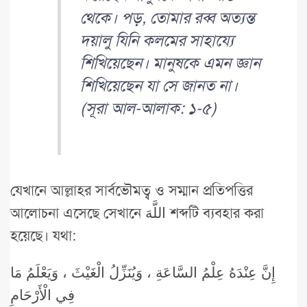
থেকে। পড়, তোমার রব্ব অত্যন্ত
দয়ালু যিনি কলমের সাহায্যে
শিখিয়েছেন। মানুষকে এমন জ্ঞান
শিখিয়েছেন যা সে জানত না।
(সূরা আল-আলাক: ১-৫)
যেখানে আল্লাহর সার্বভৌমত্ব ও সম্মান প্রতিপত্তির
আলোচনা এসেছে সেখানে اللَّهَ শব্দটি ব্যবহার করা
হয়েছে। যথা:
إِنَّ عِنْدَهُ عِلْمُ السَّاعَةِ ، وَيُنَزِّلُ الْغَيْثَ ، وَيَعْلَمُ مَا
فِي الْأَرْحَامِ