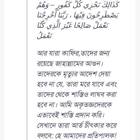
كَذَالِكَ نَجْزِي كُلَّ كَفُورٍ – وَهُمْ
يَصْطَرِخُونَ فِيْهَا ، رَبَّنَا أَخْرِجْنَا
نَعْمَلْ صَالِحًا غَيْرَ الَّذِي كُنَّا
نَعْمَلُ
আর যারা কাফির,তাদের জন্য
রয়েছে জাহান্নামের আগুন।
তাদেরকে মৃত্যুর আদেশ দেয়া
হবে না যে, তারা মরে যাবে এবং
তাদের থেকে শাস্তিও লাঘব করা
হবে না। আমি অকৃতজ্ঞদেরকে
এভাবেই শাস্তি প্রদান করি।
সেখানে তারা আর্ত চীৎকার করে
বলবে: হে আমাদের প্রতিপালক!