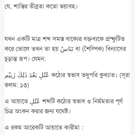
যে, শাস্তির তীব্রতা কতো ভয়াবহ।
যখন একটি মাত্র শব্দ সমস্ত বাক্যের বক্তব্যকে প্রস্ফুটিত
করে তোলে তখন তা হয় تَنَاسُ বা (শৈল্পিক) বিন্যাসের
চূড়ান্ত রূপ। যেমন:
عُتُلِ بَعْدَ ذَلِكَ زَنِيْم কঠোর স্বভাব তদুপরি কুখ্যাত। (সূরা
ক্বলম: ১৩)
এ আয়াতে عُتُلِ শব্দটি কঠোর স্বভাব ও নির্মমতার পূর্ণ
চিত্র অংকন করার জন্য যথেষ্ট।
এ রকম আরেকটি আয়াতে কারীমা :