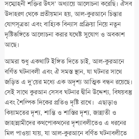
সম্মোহনী শক্তির উৎস’ অধ্যায়ে আলোচনা করেছি। ঐসব
উদাহরণ থেকে প্রতীয়মান হয়, আল-কুরআনে চিন্তার
যোগসূত্রতা এবং বাহ্যিক বিন্যাস প্রক্রিয়া নিয়ে নতুন
দৃষ্টিভঙ্গিতে আলোচনা করার যথেষ্ট সুযোগ ও অবকাশ
আছে।
আমরা শুধু একথাটি ইঙ্গিত দিতে চাই, আল-কুরআনে
বর্ণিত ঘটনাবলী এবং ঐ সমস্ত স্থান, যা ঘটনার সাথে
জড়িত এ দু’য়ের মধ্যে এক অদৃশ্য আত্মিক বন্ধন রয়েছে।
সেই সাথে কুরআন সেসব ঘটনার দ্বীনি উদ্দেশ্য, বিষয়বস্তু
এবং শৈল্পিক দিকের প্রতিও দৃষ্টি রাখে। এছাড়াও
কিয়ামতের দৃশ্য, শান্তি ও শাস্তির দৃশ্য, জান্নাতী ও
জাহান্নামীদের কথপোকথনের দৃশ্যাবলীতেও এ ধরনের
মিল পাওয়া যায়, যা আল-কুরআনে বর্ণিত ঘটনাবলীতে