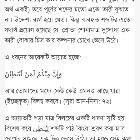
অর্থ একই) তবে পূর্বের শব্দের মতো এতো ভারী বুঝাত
না। উদ্দেশ্য ব্যর্থ হয়ে যেত। কিন্তু ব্যবহৃত শব্দটির এতো
যথার্থ প্রয়োগ হয়েছে যে, শ্রোতা শোনামাত্র দুঃসাধ্য এক
ভারী বোঝার চিত্র তার কল্পনার চোখে ভেসে উঠে।
এ ধরনের আরেকটি আয়াত হচ্ছে:
وَإِنَّ مِنْكُمْ لَمَنْ لَيُبَطِئَنُ
আর তোমাদের মধ্যে কেউ কেউ এমনও আছে যারা
(ইচ্ছেকৃত) বিলম্ব করবে। (সূরা আন-নিসা: ৭২)
এ আয়াতটি পড়া মাত্র বিলম্বের একটি ধারণা সৃষ্টি হয়
বিশেষ করে لِيُبَطِن শব্দটি পাঠ কিংবা শ্রবণ করা মাত্র
চোখের সামনে এক চিত্র ভেসে উঠে। তা হচ্ছে সেই কথা