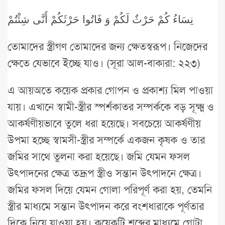
نِسَاءُ كُمْ حَرْثٌ لَكُمْ وَ فَاتُوا حَرْثَكُمْ أَنَّى شِئْتُمْ
তোমাদের স্ত্রীগণ তোমাদের জন্য ক্ষেতস্বরূপ। নিজেদের
ক্ষেতে যেভাবে ইচ্ছে যাও। (সূরা আল-বাকারা: ২২৩)
এ আয়অতে কয়েক প্রকার গোপন ও প্রকাশ্য মিল পাওয়া
যায়। এখানে স্বামী-স্ত্রীর স্পর্শকাতর সম্পর্ককে বড় সূক্ষ্ম ও
আকর্ষণীয়ভাবে তুলে ধরা হয়েছে। সবচেয়ে আকর্ষণীয়
উপমা হচ্ছে স্বামসী-স্ত্রীর সম্পর্কে একজন কৃষক ও তার
জমির সাথে তুলনা করা হয়েছে। জমি যেমন ফসল
উৎপাদনের ক্ষেত্র তদ্রূপ স্ত্রীও সন্তান উৎপাদনে ক্ষেত্র।
জমির ফসল দিয়ে যেমন গোলা পরিপূর্ণ করা হয়, তেমনি
স্ত্রীর মাধ্যমে সন্তান উৎপাদন করে বংশধারাকে পূর্ণতার
দিকে নিয়ে যাওয়া হয়। কয়েকটি শব্দের মাধ্যমে গোটা