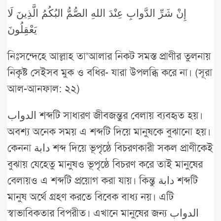
إِنْ شَرِّ الدَّوابِ عِنْدَ اللهِ الصُّمُّ البُكُمُ الَّذِينَ لَا
يَعْقِلُونَ
নিঃসন্দেহে আল্লাহ তা’আলার নিকট সমস্ত প্রাণীর তুলনায়
নিকৃষ্ট সেইসব মুক ও বধির- যারা উপলব্ধি করে না। (সূরা
আল-আনফাল: ২২)
الدواب শব্দটি সাধারণ জীবজন্তুর বেলায় ব্যবহৃত হয়।
অবশ্য অনেক সময় এ শব্দটি দিয়ে মানুষকে বুঝানো হয়।
কেননা دابة শব্দ দিয়ে ভূপৃষ্ঠে বিচরণকারী সকল প্রাণীকেই
বুঝায় যেহেতু মানুষও ভূপৃষ্ঠে বিচরণ করে তাই মানুষের
বেলায়ও এ শব্দটি প্রয়োগ করা যায়। কিন্তু دابة শব্দটি
মানুষ অর্থে গ্রহণ করতে বিবেক বাধ্য নয়। এটি
স্বাভাবিকতার বিপরীত। এখানে মানুষের জন্য الدواب