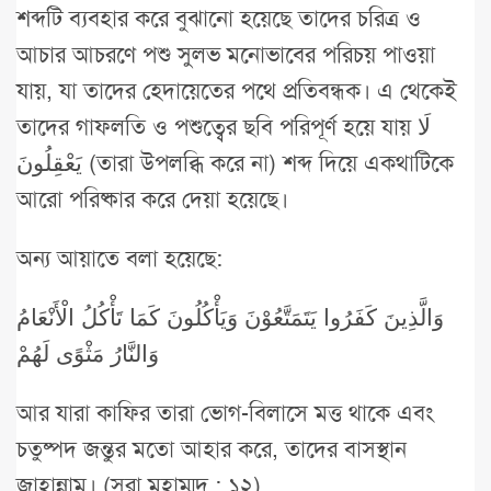
শব্দটি ব্যবহার করে বুঝানো হয়েছে তাদের চরিত্র ও
আচার আচরণে পশু সুলভ মনোভাবের পরিচয় পাওয়া
যায়, যা তাদের হেদায়েতের পথে প্রতিবন্ধক। এ থেকেই
তাদের গাফলতি ও পশুত্বের ছবি পরিপূর্ণ হয়ে যায় لَا
يَعْقِلُونَ (তারা উপলব্ধি করে না) শব্দ দিয়ে একথাটিকে
আরো পরিষ্কার করে দেয়া হয়েছে।
অন্য আয়াতে বলা হয়েছে:
وَالَّذِينَ كَفَرُوا يَتَمَتَّعُوْنَ وَيَأْكُلُونَ كَمَا تَأْكُلُ الْأَنْعَامُ
وَالنَّارُ مَثْوًى لَهُمْ
আর যারা কাফির তারা ভোগ-বিলাসে মত্ত থাকে এবং
চতুষ্পদ জন্তুর মতো আহার করে, তাদের বাসস্থান
জাহান্নাম। (সূরা মুহাম্মদ : ১২)