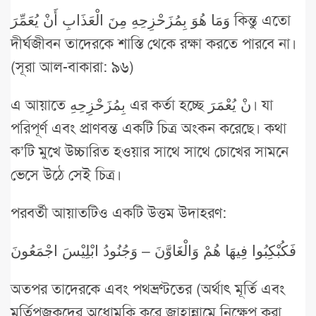
وَمَا هُوَ بِمُزَحْزِحِهِ مِنَ الْعَذَابِ أَنْ يُعَمِّرَ কিন্তু এতো
দীর্ঘজীবন তাদেরকে শাস্তি থেকে রক্ষা করতে পারবে না।
(সূরা আল-বাকারা: ৯৬)
এ আয়াতে بِمُزَحْزِحِهِ এর কর্তা হচ্ছে نْ يُعْمَرَ। যা
পরিপূর্ণ এবং প্রাণবন্ত একটি চিত্র অংকন করেছে। কথা
ক’টি মুখে উচ্চারিত হওয়ার সাথে সাথে চোখের সামনে
ভেসে উঠে সেই চিত্র।
পরবর্তী আয়াতটিও একটি উত্তম উদাহরণ:
فَكُبْكِبُوا فِيهَا هُمْ وَالْغَاوَّنَ – وَجُنُودُ ابْلِيْسَ اجْمَعُونَ
অতপর তাদেরকে এবং পথভ্রণ্টতের (অর্থাৎ মূর্তি এবং
মূর্তিপূজকদের অধোমুকি করে জাহান্নামে নিক্ষেপ করা