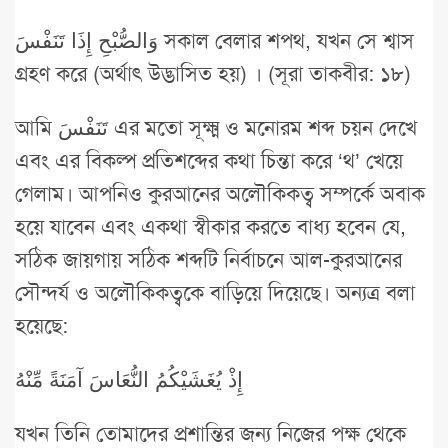
وَالصُّبْحِ إِذَا تَنَفْسَ সকাল বেলার শপথ, যখন সে শ্বাস
গ্রহণ করে (অর্থাৎ উদ্ভাসিত হয়) । (সূরা তাকবীর: ১৮)
আমি تَنَفْسَ এর মতো সূক্ষ্ম ও মনোরম শব্দ চয়ন দেখে
এবং এর বিকল্প প্রতিশব্দের কথা চিন্তা করে ‘থ’ খেয়ে
গেলাম। আপনিও কুরআনের অলৌকিকত্ব সম্পর্কে অবাক
হয়ে যাবেন এবং একথা স্বীকার করতে বাধ্য হবেন যে,
সঠিক জায়গায় সঠিক শব্দটি নির্বাচনে আল-কুরআনের
সৌন্দর্য ও অলৌকিকত্বকে বাড়িয়ে দিয়েছে। অন্যত্র বলা
হয়েছে:
إِذْ يُغَشَيْكُمُ النُّعَاسَ آمَنَةً مِّنْهُ
যখন তিনি তোমাদের প্রশান্তির জন্য নিজের পক্ষ থেকে