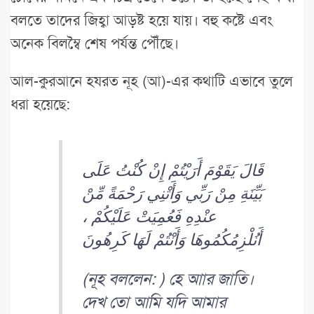
বলতে তাদের জিহ্বা আড়ষ্ট হয়ে যায়। বহু কষ্টে এবং
অনেক বিলম্বৈ শেষ পর্যন্ত পৌঁছে।
আল-কুরআনে হযরত নূহ (আ)-এর কথাটি এভাবে তুলে
ধরা হয়েছে:
قَالَ يَقَوْمَ أَرَيْتُمْ إِنْ كُنْتُ عَلَى
بَيِّنَةِ مِنْ رَبِّي وَأَتْنِي رَحْمَةً مِّنْ
عنْدِهِ فَعُمِيَتْ عَلَيْكُمْ ،
أَنُلْزِمُكُمُوهَا وَأَنْتُمْ لَهَا كَرِهُونَ
(নূহ বললেন: ) হে আার জাতি।
দেখ তো আমি যদি আমার