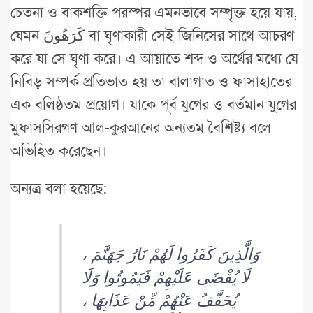
চেতনা ও বাকশক্তি পরস্পর এমনভাবে সম্পৃক্ত হয়ে যায়,
যেমন كَرَهُونَ বা ঘৃণাকারী সেই জিনিসের সাথে আচরণ
করে যা সে ঘৃণা করে। এ আয়াতে শব্দ ও অর্থের মধ্যে যে
নিবিড় সম্পর্ক প্রতিভাত হয় তা বালাগাত ও ফাসাহাতের
এক বলিষ্ঠতম প্রয়োগ। যাকে পূর্ব যুগের ও বর্তমান যুগের
মুফাসসিরগণ আল-কুরআনের অন্যতম বৈশিষ্ট্য বলে
অভিহিত করেছেন।
অন্যত্র বলা হয়েছে:
وَالَّذِينَ كَفَرُوا لَهُمْ نَارُ جَهَنَّمَ ،
لَا يُقْضَى عَلَيْهِمْ فَيَمُوتُوا وَلَا
يُخَفَّفُ عَنْهُمْ مِّنْ عَذَابِهَا ،