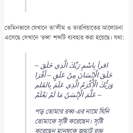
তেমিনভাবে যেখানে তা’লীম ও তারবিয়াতের আলোচনা
এসেছে সেখানে ‘রব্ব’ শব্দটি ব্যবহার করা হয়েছে। যথা:
اقرأ بِاسْمِ رَبِّكَ الَّذِي خَلَقَ –
خَلَقَ الْإِنْسَانَ مِنْ عَلَقٍ – أَقْرَا
وَرَبُّكَ الْأَكْرَمُ الَّذِي عَلَمَ بِالقَلم
– عَلَّمَ الْإِنْسَنُ مَا لَمْ يَعْلَمْ
পড় তোমার রব্ব-এর নামে যিনি
তোমাকে সৃষ্টি করেছেন। সৃষ্টি
করেছেন মানুষকে জমাট রক্ত