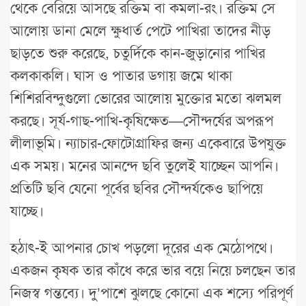
থেকে বেরিয়ে আসছে রক্তিম বা কমলা-রং। রক্তিম সে
আলোয় ডানা মেলে ক্ষুধার্ত পেটে পাখিরা তাদের নীড়
ছাড়তে শুরু করেছে, চতুর্দিকে কান-জুড়ানোর পাখির
কলকাকলি। ঘাস ও পাতার ডগায় জমে থাকা
শিশিরবিন্দুগুলো ভোরের আলোয় মুক্তোর মতো ঝলমল
করছে। সূর্য-গাছ-পাখি-কৃষিক্ষেত—সৌন্দর্যের অপরূপ
লীলাভূমি। ন্যাচার-ফোটোগ্রাফির জন্য একেবারে উপযুক্ত
এক সময়। মনের আনন্দে ছবি তুলেই যাচ্ছেন আপনি।
প্রতিটি ছবি যেনো পূর্বের ছবির সৌন্দর্যকেও ছাপিয়ে
যাচ্ছে।
হঠাৎ-ই আপনার চোখ পড়লো দূরের এক মেঠোপথে।
একজন কৃষক তার কাঁধে করে ভার বয়ে নিয়ে চলছেন তার
নিজস্ব গন্তব্যে। দু’পাশে ঝুলছে কোনো এক শস্যে পরিপূর্ণ