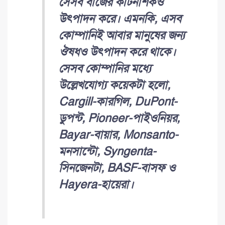
সেসব বীজের কীটনাশকও
উৎপাদন করে। এমনকি, এসব
কোম্পানিই আবার মানুষের জন্য
ঔষধও উৎপাদন করে থাকে।
সেসব কোম্পানির মধ্যে
উল্লেখযোগ্য কয়েকটা হলো,
Cargill-কারগিল, DuPont-
ডুপন্ট, Pioneer-পাইওনিয়র,
Bayar-বায়ার, Monsanto-
মনসান্টো, Syngenta-
সিনজেনটা, BASF-বাসফ ও
Hayera-হায়েরা।