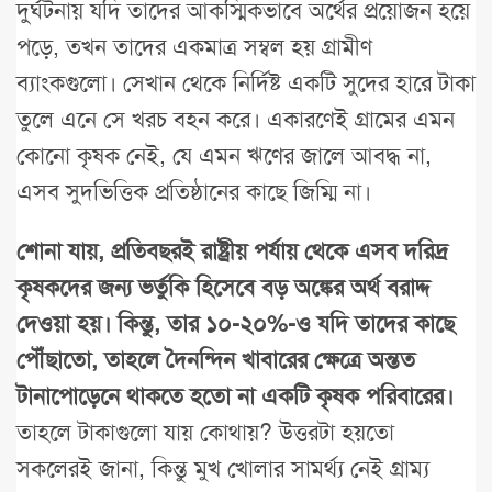
দুর্ঘটনায় যদি তাদের আকস্মিকভাবে অর্থের প্রয়োজন হয়ে
পড়ে, তখন তাদের একমাত্র সম্বল হয় গ্রামীণ
ব্যাংকগুলো। সেখান থেকে নির্দিষ্ট একটি সুদের হারে টাকা
তুলে এনে সে খরচ বহন করে। একারণেই গ্রামের এমন
কোনো কৃষক নেই, যে এমন ঋণের জালে আবদ্ধ না,
এসব সুদভিত্তিক প্রতিষ্ঠানের কাছে জিম্মি না।
শোনা যায়, প্রতিবছরই রাষ্ট্রীয় পর্যায় থেকে এসব দরিদ্র
কৃষকদের জন্য ভর্তুকি হিসেবে বড় অঙ্কের অর্থ বরাদ্দ
দেওয়া হয়। কিন্তু, তার ১০-২০%-ও যদি তাদের কাছে
পৌঁছাতো, তাহলে দৈনন্দিন খাবারের ক্ষেত্রে অন্তত
টানাপোড়েনে থাকতে হতো না একটি কৃষক পরিবারের।
তাহলে টাকাগুলো যায় কোথায়? উত্তরটা হয়তো
সকলেরই জানা, কিন্তু মুখ খোলার সামর্থ্য নেই গ্রাম্য