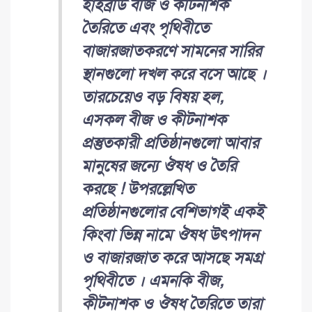
হাইব্রীড বীজ ও কীটনাশক
তৈরিতে এবং পৃথিবীতে
বাজারজাতকরণে সামনের সারির
স্থানগুলো দখল করে বসে আছে ।
তারচেয়েও বড় বিষয় হল,
এসকল বীজ ও কীটনাশক
প্রস্তুতকারী প্রতিষ্ঠানগুলো আবার
মানুষের জন্যে ঔষধ ও তৈরি
করছে ! উপরল্লেখিত
প্রতিষ্ঠানগুলোর বেশিভাগই একই
কিংবা ভিন্ন নামে ঔষধ উৎপাদন
ও বাজারজাত করে আসছে সমগ্র
পৃথিবীতে । এমনকি বীজ,
কীটনাশক ও ঔষধ তৈরিতে তারা