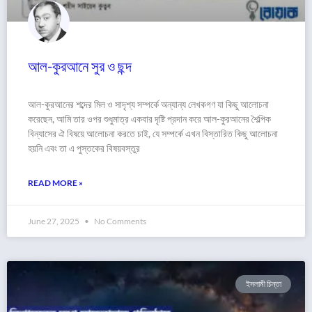
আল-কুরআনে সুর ও ছন্দ
আল-কুরআনের শব্দের মিল ও সাদৃশ্য সম্পর্কে অন্যান্য লেখকগণ যা কিছু আলোচনা
করেছেন, আমি তার ওপর শুধুমাত্র একবার দৃষ্টি প্রদান করে আল-কুরআনের শৈল্পিক
বিন্যাসের ঐ বিষয়ে আলোচনা করতে চাই, যে সম্পর্কে এখন বিস্তারিত কিছু আলোচনা
হয়নি এবং তা এ পুস্তকের বিষয়বস্তুর
READ MORE »
June 27, 2025
No Comments
ইসলামী চিন্তা