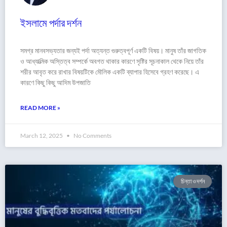
ইসলামে পর্দার দর্শন
সমগ্র মানবসভ্যতার জন্যই পর্দা অত্যন্ত গুরুত্বপূর্ণ একটি বিষয়। মানুষ তাঁর জাগতিক
ও আধ্যাত্মিক অস্তিত্ব সম্পর্কে অবগত থাকার কারণে সৃষ্টির সূচনাকাল থেকে নিয়ে তাঁর
শরীর আবৃত করে রাখার বিষয়টিকে মৌলিক একটি ব্যাপার হিসেবে গ্রহণ করেছে। এ
কারণে কিছু কিছু আদিম উপজাতি
READ MORE »
March 12, 2025
No Comments
চিন্তা ও দর্শন