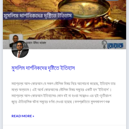
মুসলিম দার্শনিকদের দৃষ্টিতে ইতিহাস
মহাগ্রন্থ আল-কোরআন যে সকল মৌলিক বিষয় নিয়ে আলোচনা করেছে, ইতিহাস তার
মধ্যে অন্যতম। এই অর্থে কোরআনের মৌলিক বিষয় সমূহের একটি হল ‘ইতিহাস’।
মহাগ্রন্থ আল-কোরআন ইতিহাসের কোন বই না হওয়া সত্ত্বেও এর দুই-তৃতীয়াংশ
জুড়ে ঐতিহাসিক ঘটনা সমূহের বর্ণনা দেওয়া হয়েছে।ফলশ্রুতিতে মুসলমানগণ শুরু
READ MORE »