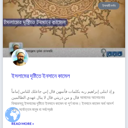
ইসলামী দর্শন
ইসলামের দৃষ্টিতে ইনসানে কামেল
و إذ ابتلى إبراهيم ربه بكلمات فأتمهن قال إني جاعلك للناس إماماً
قال و من ذريتي قال لا ينال عهدي الظالمين আমাদের আলোচনার
বিষয়বস্তু ইসলামের দৃষ্টিতে ইনসানে কামেল বা পূর্ণ মানব। ইনসানে কামেল অর্থ আদর্শ
মানুষ, সর্বোত্তম মানুষ বা সর্বশ্রেষ্ঠ
READ MORE »