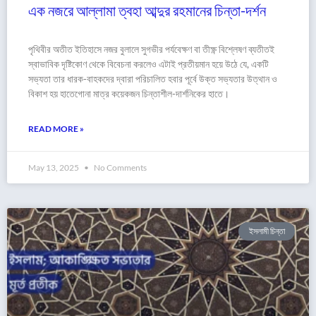
এক নজরে আল্লামা ত্বহা আব্দুর রহমানের চিন্তা-দর্শন
পৃথিবীর অতীত ইতিহাসে নজর বুলালে সুগভীর পর্যবেক্ষণ বা তীক্ষ্ণ বিশ্লেষণ ব্যতীতই
স্বাভাবিক দৃষ্টিকোণ থেকে বিবেচনা করলেও এটাই প্রতীয়মান হয়ে উঠে যে, একটি
সভ্যতা তার ধারক-বাহকদের দ্বারা পরিচালিত হবার পূর্বে উক্ত সভ্যতার উত্থান ও
বিকাশ হয় হাতেগোনা মাত্র কয়েকজন চিন্তাশীল-দার্শনিকের হাতে।
READ MORE »
May 13, 2025
No Comments
ইসলামী চিন্তা