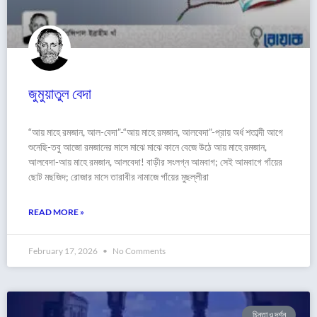
জুমুয়াতুল বেদা
“আয় মাহে রমজান, আল-বেদা”-“আয় মাহে রমজান, আলবেদা”-প্রায় অর্ধ শতাব্দী আগে
শুনেছি-তবু আজো রমজানের মাসে মাঝে মাঝে কানে বেজে উঠে আয় মাহে রমজান,
আলবেদা-আয় মাহে রমজান, আলবেদা! বাড়ীর সংলগ্ন আমবাগ; সেই আমবাগে গাঁয়ের
ছোট মছজিদ; রোজার মাসে তারাবীর নামাজে গাঁয়ের মুছল্লীরা
READ MORE »
February 17, 2026
No Comments
চিন্তা ও দর্শন