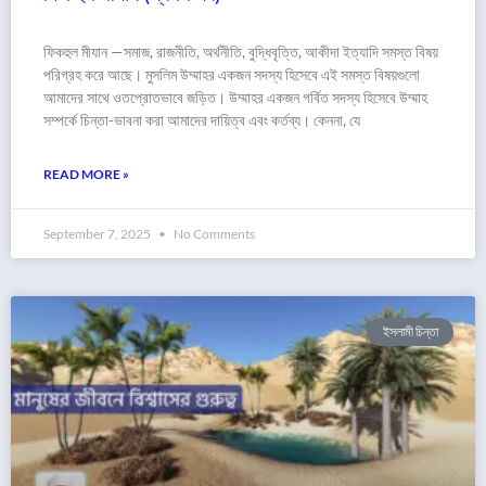
ফিকহুল মীযান —সমাজ, রাজনীতি, অর্থনীতি, বুদ্ধিবৃত্তি, আকীদা ইত্যাদি সমস্ত বিষয়
পরিগ্রহ করে আছে। মুসলিম উম্মাহর একজন সদস্য হিসেবে এই সমস্ত বিষয়গুলো
আমাদের সাথে ওতপ্রোতভাবে জড়িত। উম্মাহর একজন গর্বিত সদস্য হিসেবে উম্মাহ
সম্পর্কে চিন্তা-ভাবনা করা আমাদের দায়িত্ব এবং কর্তব্য। কেননা, যে
READ MORE »
September 7, 2025
No Comments
ইসলামী চিন্তা