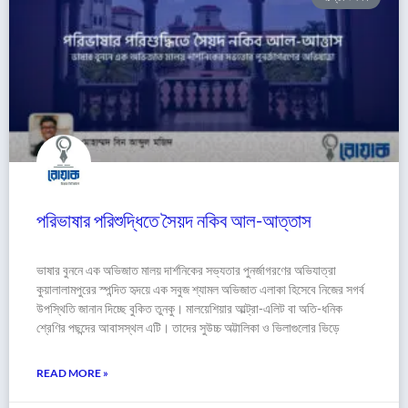
পরিভাষার পরিশুদ্ধিতে সৈয়দ নকিব আল-আত্তাস
ভাষার বুননে এক অভিজাত মালয় দার্শনিকের সভ্যতার পুনর্জাগরণের অভিযাত্রা
কুয়ালালামপুরের স্পন্দিত হৃদয়ে এক সবুজ শ্যামল অভিজাত এলাকা হিসেবে নিজের সগর্ব
উপস্থিতি জানান দিচ্ছে বুকিত তুনকু। মালয়েশিয়ার আল্ট্রা-এলিট বা অতি-ধনিক
শ্রেণির পছন্দের আবাসস্থল এটি। তাদের সুউচ্চ অট্টালিকা ও ভিলাগুলোর ভিড়ে
READ MORE »