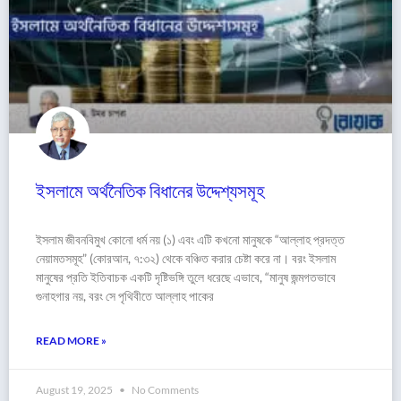
ইসলামে অর্থনৈতিক বিধানের উদ্দেশ্যসমূহ
ইসলাম জীবনবিমুখ কোনো ধর্ম নয় (১) এবং এটি কখনো মানুষকে “আল্লাহ প্রদত্ত
নেয়ামতসমূহ” (কোরআন, ৭:৩২) থেকে বঞ্চিত করার চেষ্টা করে না। বরং ইসলাম
মানুষের প্রতি ইতিবাচক একটি দৃষ্টিভঙ্গি তুলে ধরেছে এভাবে, “মানুষ জন্মগতভাবে
গুনাহগার নয়, বরং সে পৃথিবীতে আল্লাহ পাকের
READ MORE »
August 19, 2025
No Comments