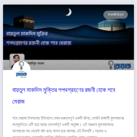
ইসলামী চিন্তা
বায়তুল মাকদিস মুক্তির শপথগ্রহণের রজনী হোক শবে
মেরাজ
শবে মেরাজ ইসলামের ইতিহাসে যেমন গুরুত্বপুর্ণ একটি ঘটনা, তেমনি বাঙ্গালী মুসলমানের
সংস্কৃতিতে এটি হয়ে আছে তাৎপর্যপূর্ণ একটি অনুষঙ্গ। এই অঞ্চলে মুসলমানদের
আগমনের পর থেকেই ঘটা করে পালন হয়ে আসছে এই দিবসটি। দরবার ও