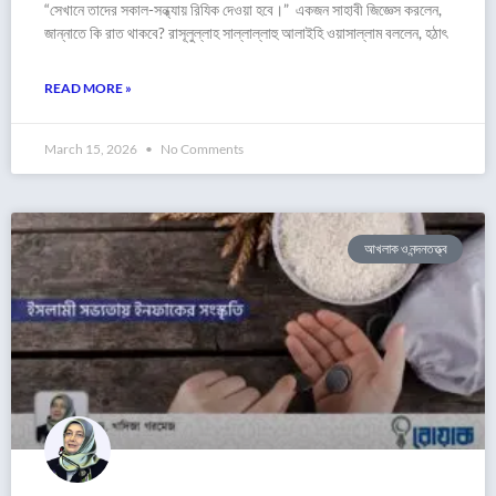
“সেখানে তাদের সকাল-সন্ধ্যায় রিযিক দেওয়া হবে।” একজন সাহাবী জিজ্ঞেস করলেন,
জান্নাতে কি রাত থাকবে? রাসূলুল্লাহ সাল্লাল্লাহু আলাইহি ওয়াসাল্লাম বললেন, হঠাৎ
READ MORE »
March 15, 2026
No Comments
আখলাক ও নন্দনতত্ত্ব