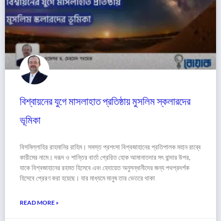
বিশ্বায়নের যুগে মাসলাহাত প্রতিষ্ঠায় মুসলিম স্কলারদের
ভূমিকা
বিসমিল্লাহির রাহমানির রাহিম। সমস্ত প্রশংসা বিশ্বজাহানের প্রতিপালক মহান রাব্বে
কারীমের নামে। দরূদ ও শান্তির বার্তা প্রেরিত হোক আমানাতদার সৎ বান্দার উপর,
যাকে বিশ্বজাহানের রহমত হিসেবে এবং হেদায়েত অনুসন্ধানীদের জন্য পথপ্রদর্শক
হিসেবে প্রেরণ করা হয়েছে। যার মাধ্যমে মানুষ তার ভেতরে থাকা
READ MORE »