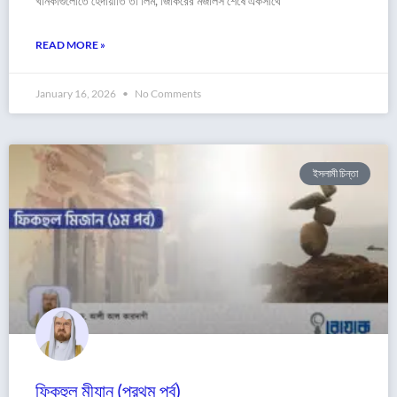
খানকাগুলোতে হেদায়াতি তা’লিম, জিকিরের মজলিস শেষে একসাথে
READ MORE »
January 16, 2026
No Comments
ইসলামী চিন্তা
ফিকহুল মীযান (প্রথম পর্ব)