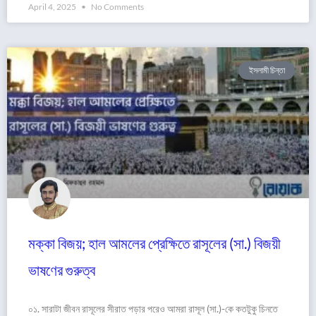
April 4, 2025
No Comments
ইসলামী চিন্তা
মক্কা বিজয়; হাল আমলের প্রেক্ষিতে রাসূলের (সা.) বিজয়ী
ভাষণের গুরুত্ব
০১. সারাটা জীবন রাসূলের সীরাত পড়ার পরেও আমরা রাসূল (সা.)-কে কতটুকু চিনতে