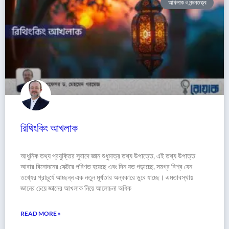
আখলাক ও নন্দনতত্ত্ব
রিথিংকিং আখলাক
আধুনিক তথ্য প্রযুক্তির সুবাদে জ্ঞান শুধুমাত্র তথ্য উপাত্তে, এই তথ্য উপাত্ত
আবার বিনোদনের সেক্টরে পরিণত হয়েছে এবং দিন যত গড়াচ্ছে, সমগ্র বিশ্ব যেন
তথ্যের প্রাচুর্যে আচ্ছন্ন এক নতুন মূর্খতার অন্ধকারে ডুবে যাচ্ছে। এমতাবস্থায়
জ্ঞানের চেয়ে জ্ঞানের আখলাক নিয়ে আলোচনা অধিক
READ MORE »