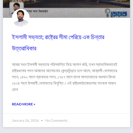
ইসলামী সভ্যতা; রাষ্ট্রের সীমা পেরিয়ে এক চিন্তার
উত্তরাধিকার
আমরা যখন ইসলামী সভ্যতার পরিসমাপ্তি নিয়ে আলাপ করি, তখন স্বাভাবিকভাবেই
রাষ্ট্রগুলোর পতন আমাদের আলোচনার কেন্দ্রবিন্দুতে চলে আসে, আব্বাসী খেলাফতের
পতন, ১৪৯২ সালে গ্রানাডার পতন, ১৭৫৭ সালে বাংলা সালতানাতের অবসান কিংবা
১৯২৪ সালে উসমানী খেলাফতের বিলুপ্তি। এই রাষ্ট্রকাঠামোগুলোর পতনকে সামনে
রেখে
READ MORE »
January 26, 2026
No Comments