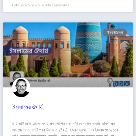
February 6, 2026
No Comments
ইসলামী চিন্তা
ইসলামের ঔদার্য
ভাই ভাই মিলি তোমরা সবাই এক মহা পরিবার- নাহি ভেদাভেদ আজমী আরবী এক
আদমের সন্তান সবি গরব কিসের তার? (১) -হজরত মুহম্মদ (দঃ) ইসলাম ফেতরতের