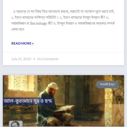
এ প্রবন্ধে যে সব বিষয় নিয়ে আলোচনা করবো, শুরুতেই তা সংক্ষেপে তুলে ধরতে চাই,
১. ইবনে খালদুনের সংক্ষিপ্ত পরিচিতি। ২. ইবনে খালদুনের ইলমুল উমরান কী? ৩.
সমাজবিজ্ঞান বা Sociology কী? ৪. ইলমুল উমরান ও সমাজবিজ্ঞানের মধ্যকার সম্পর্ক
কেমন হতে
READ MORE »
July 31, 2025
No Comments
ইসলামী চিন্তা