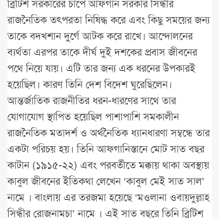
ব্রিটিশ সরকারের চাপে আফগান সরকার সিন্ধীর
রাজনৈতিক তৎপরতা নিষিদ্ধ করে এবং কিছু সময়ের জন্য
তাকে বদখশান দুর্গে আটক করে রাখে। আন্দোলনের
ব্যর্থতা এরপর তাকে দীর্ঘ দুই দশকের প্রবাস জীবনের
পথে নিয়ে যায়। এটি তার জন্য এক ধরনের উপকারই
হয়েছিল। কারণ তিনি দেশ বিদেশ ঘুরেছিলেন।
আন্তর্জাতিক রাজনীতির ধরন-ধারণের সাথে তার
যোগাযোগ স্থাপিত হয়েছিল পাশাপাশি সমকালীন
রাজনৈতিক মতাদর্শ ও অর্থনৈতিক ধ্যানধারণা সম্বন্ধে তার
একটা পরিচয় হয়। তিনি আফগানিস্তানে মোট সাত বছর
কাটান (১৯১৫-২২) এবং পরবর্তীতে মক্কায় থাকা অবস্থায়
কাবুল জীবনের ইতিকথা লেখেন ‘কাবুল মেই সাত সাল’
নামে । বাংলায় এর তরজমা হয়েছে ‘মওলানা ওবায়দুল্লাহ
সিন্ধীর রোজনামচা’ নামে । এই সাত বছরে তিনি ব্রিটিশ