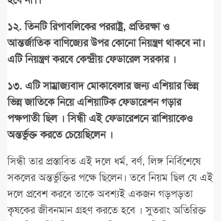
১২
.
তিনটি
রিপাবলিকের
পররাষ্ট্র,
প্রতিরক্ষা
ও
আন্তর্জাতিক
বাণিজ্যের
উপর
কোনো
নিয়ন্ত্রণ
থাকবে
না।
এটি
নিয়ন্ত্রণ
করবে
কেন্দ্রীয়
ফেডারেল
সরকার
।
১৩
.
এটি
সাম্রাজ্যবাদ
মোকাবেলার
জন্য
এশিয়ার
ভিন্ন
ভিন্ন
জাতিকে
নিয়ে
এশিয়াটিক
ফেডারেশন
গড়ার
পক্ষপাতী
ছিল
।
সিন্ধী
এই
ফেডারেশনে
রাশিয়াকেও
অন্তর্ভুক্ত
করতে
চেয়েছিলেন
।
সিন্ধী তার প্রস্তাবিত এই দলে ধর্ম, বর্ণ, লিঙ্গ নির্বিশেষে
সকলের অন্তর্ভুক্তির পক্ষে ছিলেন। তবে নিয়ম ছিল যে এই
দলে প্রবেশ করবে তাকে অবশ্যই একজন গড়পড়তা
কৃষকের জীবনমান গ্রহণ করতে হবে । সুতরাং অতিরিক্ত