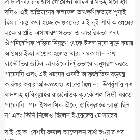
এটি একটি রুদ্ধশ্বাস গোয়েন্দা কাহিনীর মতই মনে হয়
যদিও এই অভিযানের ফলাফল তাৎক্ষণিকভাবে শূন্যই
ছিল। কিন্তু কথা হচ্ছে দেওবন্দের এই দুই শীর্ষ আলেমের
লক্ষ্যের প্রতি অসাধারণ সততা ও আন্তরিকতা এবং
ঔপনিবেশিক শক্তির নিয়ন্ত্রণ থেকে ইসলামকে মুক্ত করার
অগ্নিময় ইচ্ছা প্রশ্নোধ হলেও তারা সমকালীন বিশ্ব
রাজনীতির জটিল আবর্তকে নিখুঁতভাবে অনুসরণ করতে
পারেননি এবং এই ধরনের একটি আন্তর্জাতিক ষড়যন্ত্র
কার্যকর করার অভিজ্ঞতাও তাদের ছিল না। উপর্যুপরি ধূর্ত
বাদশাহ হাবিবুল্লাহর রাজনৈতিক কূটকৌশল সিন্ধী ধরতে
পারেননি। পান ইসলামিক ঐক্যে হাবিবুল্লাহর আস্থা ছিল
না এবং তিনি নিজেও ছিলেন ইংরেজের মোসাহেব ।
যাই হোক, রেশমী রুমাল আন্দোলন ব্যর্থ হওয়ার পর