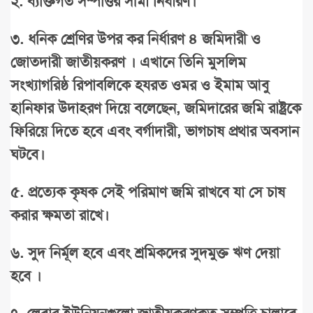
২
.
ব্যক্তিগত
সম্পত্তির
সীমা নির্ধারণ।
৩
.
ধনিক
শ্রেণির
উপর
কর
নির্ধারণ
৪
জমিদারী
ও
জোতদারী
জাতীয়করণ
।
এখানে
তিনি
মুসলিম
সংখ্যাগরিষ্ঠ
রিপাবলিকে
হযরত
ওমর
ও
ইমাম
আবু
হানিফার
উদাহরণ
দিয়ে
বলেছেন,
জমিদারের
জমি
রাষ্ট্রকে
ফিরিয়ে
দিতে
হবে
এবং
বর্গাদারী,
ভাগচাষ
প্রথার
অবসান
ঘটবে।
৫
.
প্রত্যেক
কৃষক
সেই
পরিমাণ
জমি
রাখবে
যা
সে
চাষ
করার
ক্ষমতা
রাখে।
৬
.
সুদ
নির্মূল
হবে
এবং
শ্রমিকদের
সুদমুক্ত
ঋণ
দেয়া
হবে
।