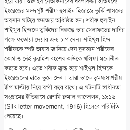
হয়ে যায়। শুরু হয় নেতাকর্মীদের ধরপাকড়। ইতিমধ্যে
ইংরেজের মদদপুষ্ট শরীফ হুসাইন হিজাজে তুর্কি শাসনের
অবসান ঘটিয়ে ক্ষমতায় অধিষ্ঠিত হন। শরীফ হুসাইন
শাইখুল হিন্দকে তুর্কিদের বিরুদ্ধে তার খেলাফতের দাবির
পক্ষে ফতোয়া দেয়ার জন্য চাপ দেন। শাইখুল হিন্দ
শরীফকে স্পষ্ট ভাষায় জানিয়ে দেন কুরআন শরীফের
কোথাও নেই কুরাইশ বংশের কাউকে খলিফা মনোনীত
করতে হবে। এতে শরীফ ক্রুদ্ধ হয়ে শাইখুল হিন্দকে
ইংরেজদের হাতে তুলে দেন । তারা তাকে ভূমধ্যসাগরীয়
দ্বীপ মাল্টায় নিয়ে বন্দী করে রাখে। এ ঘটনাটি স্বাধীনতা
সংগ্রামের ইতিহাসে রেশমি রুমাল আন্দোলন, ১৯১৬
(Silk letter movement, 1916) হিসেবে পরিচিতি
পেয়েছে।