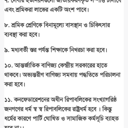
৭
.
লেবার
ইউনিয়নগুলো
জাতীয়করণকৃত
সম্পত্তি
চালাবে
এবং
শ্রমিকরা
লাভের
একটি
অংশ
পাবে।
৮
.
শ্রমিক
শ্রেণিকে
বিনামূল্যে
বাসস্থান
ও
চিকিৎসার
ব্যবস্থা
করা
হবে।
৯
.
মধ্যবর্তী
স্তর
পর্যন্ত
শিক্ষাকে
নিখরচা
করা
হবে।
১০
.
আন্তর্জাতিক
বাণিজ্য
কেন্দ্রীয়
সরকারের
হাতে
থাকবে।
অভ্যন্তরীণ
বাণিজ্য
সমবায়
পদ্ধতিতে
পরিচালনা
করা
হবে।
১১
.
কনফেডারেশনের
অধীন
রিপাবলিকের
সংখ্যাগরিষ্ঠ
জনগণের
ধর্ম
স্ব
স্ব
রিপাবলিকের
রাষ্ট্রধর্ম
হবে
।
কিন্তু
ধর্মের
কারণে
পার্টি
ঘোষিত
ও
সামাজিক
কর্মসূচি
ব্যাহত
হবে
না।।