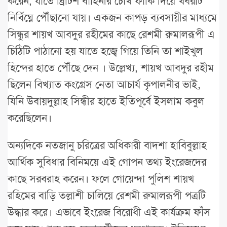
করেন, যাতে ব্রিটিশ বাহিনীর চোখ ফাঁকি দিয়ে খবরটি
নির্বিঘ্নে পৌঁছানো যায়। একজন কাপড় ব্যবসায়ীর মাধ্যমে
সিন্ধুর শায়খ আবদুর রহীমের কাছে রেশমী রুমালরূপী এ
চিঠিটি পাঠানো হয় যাতে হজ্বে গিয়ে তিনি তা শাইখুল
হিন্দের হাতে পৌঁছে দেন । উল্লেখ্য, শায়খ আবদুর রহীম
ছিলেন বিখ্যাত কংগ্রেস নেতা আচার্য কৃপালনীর ভাই,
যিনি উবায়দুল্লাহ সিন্ধীর হাতে ইতিপূর্বে ইসলাম কবুল
করেছিলেন।
অন্যদিকে নতজানু চরিত্রের অধিকারী বাদশা হাবিবুল্লাহ
আর্থিক সুবিধার বিনিময়ে এই গোপন তথ্য ইংরেজদের
কাছে সরবরাহ করেন। ফলে গোয়েন্দা পুলিশ শায়খ
রহিমের বাড়ি তল্লাশী চালিয়ে রেশমী রুমালরূপী পত্রটি
উদ্ধার করে। এভাবে ইংরেজ বিরোধী এই কার্যক্রম ফাঁস