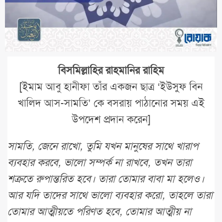
বিসমিল্লাহির রাহমানির রাহিম
[ইমাম আবু হানীফা তাঁর একজন ছাত্র ‘ইউসুফ বিন
খালিদ আস-সামতি’ কে বসরায় পাঠানোর সময় এই
উপদেশ প্রদান করেন]
সামতি, জেনে রাখো, তুমি যখন মানুষের সাথে খারাপ
ব্যবহার করবে, ভালো সম্পর্ক না রাখবে, তখন তারা
শত্রুতে রুপান্তরিত হবে। তারা তোমার বাবা মা হলেও।
আর যদি তাদের সাথে ভালো ব্যবহার করো, তাহলে তারা
তোমার আত্মীয়তে পরিণত হবে, তোমার আত্মীয় না