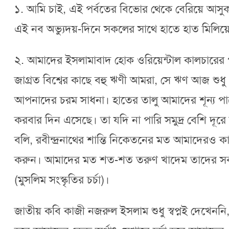
১. আমি চাই, এই পর্বতের বিভোর থেকে বেরিয়ে আসু
এই নব অভ্যুদয়-দিনে সকলের সাথে হাতে হাত মিলিয়ে চ
২. আমাদের ইসলামাবাদ হোক ওরিয়েন্টাল কালচারের প
জাগ্রত বিশ্বের কাছে বহু ঋণী আমরা, সে ঋণ আজ 
আপনাদের চরম সাধনা। হাতের তালু আমাদের শূন্য 
করবার দিন এসেছে। তা যদি না পারি সমুদ্র বেশি দূর
বলি, রবীন্দ্রনাথের শান্তি নিকেতনের মত আমাদেরও কালচ
করুন। আমাদের মত শত-শত তরুণ খাদেম তাদের সকল শ
(মুসলিম সংস্কৃতির চর্চা)।
জাতীয় কবি কাজী নজরুল ইসলাম শুধু স্বপ্নই দেখেননি, 