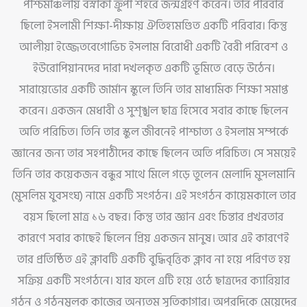
পশ্চিমাঞ্চলীয় বস্নাকা ক্রুপা শহরে জন্মগ্রহণ করেন। তার পরিবার
ছিলো ইসলামী শিক্ষা-দীক্ষায় ঐতিহ্যমণ্ডিত একটি পরিবার। কিন্তু
আলীয়া ইজ্জেতবেগোভিচ ইসলাম বিরোধী একটি বৈরী পরিবেশ ও
ইউরোপিয়ানদের দারা দখলকৃত একটি ভূমিতে বেড়ে উঠেন।
সারায়েভোর একটি জার্মান স্কুলে তিনি তার মাধ্যমিক শিক্ষা সমাপ্ত
করেন। একজন মেধাবী ও সুশৃঙ্খল ছাত্র হিসেবে সবার কাছে ছিলেন
অতি পরিচিত। তিনি তার স্কুল জীবনেই পাশ্চাত্য ও ইসলাম সম্পর্কে
জ্ঞানের জন্য তার সহপাঠীদের কাছে ছিলেন অতি পরিচিত। সে সময়েই
তিনি তার কয়েকজন বন্ধুর সাথে মিলে গড়ে তুলেন মেলাদি মুসলমানি
(মুসলিম যুবসংঘ) নামে একটি সংগঠন। এই সংগঠন কায়েমকালে তার
বয়স ছিলো মাত্র ১৬ বছর। কিন্তু তার জ্ঞান এবং চিন্তার প্রখরতার
কারণে সবার কাছেই ছিলেন প্রিয় একজন মানুষ। আর এই কারণেই
তার প্রতিষ্ঠিত এই ক্লাবটি একটি বুদ্ধিবৃত্তিক ক্লাব না হয়ে পরিণত হয়
সক্রিয় একটি সংগঠনে। যার ফলে এটি হয়ে ওঠে ছাত্রদের ক্যারিয়ার
গঠন ও গঠনমূলক কাজের অন্যতম সূতিকাগার। অপরদিকে মেয়েদের