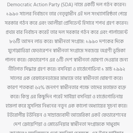
Democratic Action Party (SDA) নামে একটি দল গঠন করেন।
১৯৯০ সালের নির্বাচনে তার নেতৃত্বাধীন এই দল সংখ্যাগরিষ্ঠতা পেয়ে
সরকার গঠন করে এবং আলীয়া প্রেসিডেন্ট হিসাবে শপথ গ্রহণ করেন।
প্রথম বার নির্বাচন করেই তার দল সরকার গঠন করে এবং পার্লামেন্টে
৮৬টি আসন লাভ করে। স্বাধীনতা সংগ্রাম: ১৯৯০ দশকের দিকে
যুগোশ্লাভিয়া ফেডারেশন স্বাধীনতা সংগ্রামে সবচেয়ে অগ্রণী ভূমিকা
পালন করে। ফেডারেশন এর ৬টি দেশ স্বাধীনতা ঘোষণা দেওয়ার জন্য
নীতিগত সিদ্ধান্ত গ্রহণ করে। বসনিয়া ও হার্জেগোভিনা ১ মার্চ ১৯৯২
সালের এক রেফারেনডামের মাধ্যমে তার স্বাধীনতা ঘোষণা করে।
কারণ শতকরা ৬২% জনগণ স্বাধীনতার পক্ষে তাদের মতামত ব্যক্ত
করে। কিন্তু এর কিছুদিন পরেই সার্বিয়া বসনিয়া ও হার্জেগোভিনায়
হামলা করে মুসলিম নিধনের নতুন এক কালো অধ্যায়ের সূচনা করে।
ইউরোপীয় ইউনিয়ন ও সাম্রাজ্যবাদী আমেরিকা একই ফেডারেশনের
দেশ ক্রোয়েশিয়া ও স্লোভেনিয়ার স্বাধীনতা সংগ্রামকে সাধুবাদ