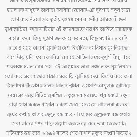
জানালেও মুসলিমদের দেশ বসনিয়া হেরসেক- এর উপর সার্বিয়ার
হামলাকে সাধুবাদ জানায়। বসনিয়া হেরসেক-এর দুর্দশায় নতুন মাত্রা
যোগ করে ইউরোপের তৃতীয় বৃহত্তম সেনাবাহিনীর অধিকারী দেশ
যুগোস্লাভিয়া। তারা সার্বিয়ার এই হত্যাযজ্ঞকে সমর্থন জানিয়ে তাদেরকে
সাহায্য করে। কিন্তু দুর্ভাগ্যজনক হলেও সত্য, কিছু সংগঠন ও ব্যক্তি
ছাড়া এ সময় কোনো মুসলিম দেশ নির্যাতিত বসনিয়ান মুসলিমদের
পাশে দাঁড়ায়নি। ফলে বসনিয়া ও হার্জেগোভিনার গুরুত্বপূর্ণ কিছু শহর
শত্রুপক্ষ দখল করে নেয়। এই আগ্রাসনে তারা লক্ষ লক্ষ মুসলিমকে
হত্যা করে এবং হাজার হাজার ঘরবাড়ি জ্বালিয়ে দেয়। বিশেষ করে তারা
ইসলামের ইতিহাস সম্বলিত বিভিন্ন স্থাপনা ও মসজিদসমূহকে জ্বালিয়ে
দেয়। এই সময় বিভিন্ন মুসলিম নেতৃবৃন্দের মধ্যস্থতা খুব একটা নতুন
মাত্রা যোগ করতে পারেনি। কারণ একথা সত্য যে, বাতিলরা কখনো
মুখের কথায় তাদের জুলুম বন্ধ করে না। তাদের জুলুমকে বন্ধ করার
জন্য তাদের উপর শক্তি প্রয়োগ করতে হয় এবং তারা কেবলমাত্র
শক্তিকেই ভয় করে। ১৯৯৪ সালের শেষ নাগাদ মৃত্যুর সংখ্যা দাঁড়ায় ২