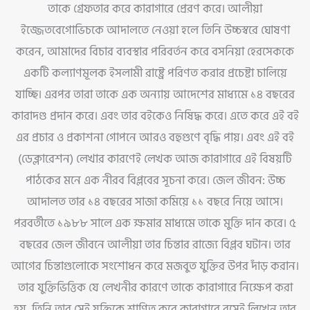
তাকে গ্রেফতার করে কারাগারে প্রেরণ করে। আলীয়া
ইজ্জেতবেগোভিচকে আদালতে নেওয়া হলে তিনি উচ্চস্বরে ঘোষণা
করেন, আমাদের বিচার ব্যবস্থার পরিবর্তন করে বসনিয়া হেরসেককে
একটি কল্যাণমূলক ইসলামী রাষ্ট্রে পরিণত করার প্রচেষ্টা চালিয়ে
যাচ্ছি। এরপর তারা তাকে এক অন্যায় আদেশের মাধ্যমে ১৪ বছরের
কারাদণ্ড প্রদান করে। এবং তার বইকেও নিষিদ্ধ করে। এতে করে এই বই
এর প্রচার ও প্রকাশনা গোপনে আরও বহুগুণে বৃদ্ধি পায়। এবং এই বই
(ডেক্লারেশন) লেখার কারণেই লেখক আজ কারাগারে এই বিষয়টি
পাঠকের মনে এক নীরব বিপ্লবের সূচনা করে। জেল জীবন: উচ্চ
আদালত তার ১৪ বছরের সাজা কমিয়ে ১১ বছরে নিয়ে আসে।
পরবর্তীতে ১৯৮৮ সালে এক ক্ষমার মাধ্যমে তাকে মুক্তি দান করে। ৫
বছরের জেল জীবনে আলীয়া তার চিন্তার রাজ্যে বিপ্লব ঘটান। তার
আগের চিন্তাগুলোকে সংশোধন করে মজবুত যুক্তির উপর দাঁড় করান।
তার যুক্তিভিত্তিক যে লেখনীর কারণে তাকে কারাগারে নিক্ষেপ করা
হয়, তিনি তার সেই যুক্তিকে শাণিত করে কারাগারে বসেই লিখেন তার