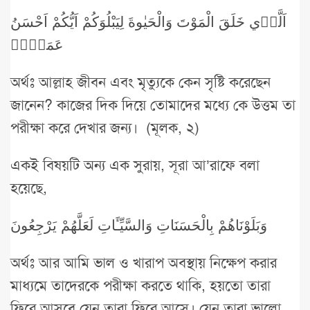
اَلَّذ۪ي خَلَقَ الْمَوْتَ وَالْحَيٰوةَ لِيَبْلُوَكُمْ اَيُّكُمْ اَحْسَنُ
عَمَلاًۜ
অর্থঃ আল্লাহ জীবন এবং মৃত্যুকে কেন সৃষ্টি করেছেন
জানেন? কাজের দিক দিয়ে তোমাদের মধ্যে কে উত্তম তা
পরীক্ষা করে দেখার জন্য। (মূলক, ২)
একই বিষয়টি অন্য এক সুরায়, সূরা আ’রাফে বলা
হয়েছে,
وَبَلَوْنَاهُمْ بِالْحَسَنَاتِ وَالسَّيِّـَٔاتِ لَعَلَّهُمْ يَرْجِعُونَ
অর্থঃ আর আমি ভাল ও খারাপ অবস্থায় নিক্ষেপ করার
মাধ্যমে তাদেরকে পরীক্ষা করতে থাকি, হয়তো তারা
ফিরে আসবে যেন তারা ফিরে আসে। যেন তারা ভালো,