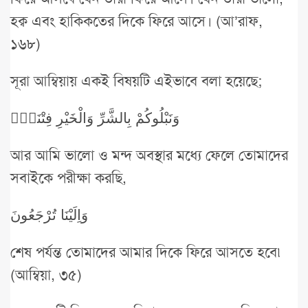
হক্ব এবং হাকিকতের দিকে ফিরে আসে। (আ’রাফ,
১৬৮)
সূরা আম্বিয়ায় একই বিষয়টি এইভাবে বলা হয়েছে;
وَنَبْلُوكُمْ بِالشَّرِّ وَالْخَيْرِ فِتْنَةًۜ
আর আমি ভালো ও মন্দ অবস্থার মধ্যে ফেলে তোমাদের
সবাইকে পরীক্ষা করছি,
وَاِلَيْنَا تُرْجَعُونَ
শেষ পর্যন্ত তোমাদের আমার দিকে ফিরে আসতে হবে৷
(আম্বিয়া, ৩৫)