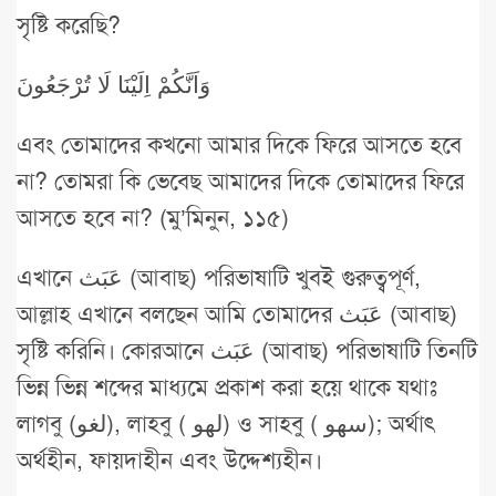
সৃষ্টি করেছি?
وَاَنَّكُمْ اِلَيْنَا لَا تُرْجَعُونَ
এবং তোমাদের কখনো আমার দিকে ফিরে আসতে হবে
না? তোমরা কি ভেবেছ আমাদের দিকে তোমাদের ফিরে
আসতে হবে না? (মু’মিনুন, ১১৫)
এখানে عَبَث (আবাছ) পরিভাষাটি খুবই গুরুত্বপূর্ণ,
আল্লাহ এখানে বলছেন আমি তোমাদের عَبَث (আবাছ)
সৃষ্টি করিনি। কোরআনে عَبَث (আবাছ) পরিভাষাটি তিনটি
ভিন্ন ভিন্ন শব্দের মাধ্যমে প্রকাশ করা হয়ে থাকে যথাঃ
লাগবু (لغو), লাহবু ( لهو) ও সাহবু ( سهو); অর্থাৎ
অর্থহীন, ফায়দাহীন এবং উদ্দেশ্যহীন।