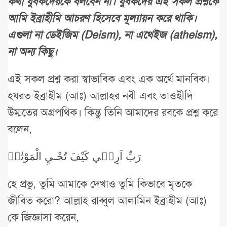
কথা যুবকদেরকে বলবেন না। যুবকদের এই সকল প্রশ্নকে
আমি ইব্রাহীমি আচরণ হিসেবে মূল্যায়ন করে থাকি।
এগুলা না ডেইজিম (Deism), না এথেইজ (atheism),
না অন্য কিছু।
এই সকল প্রশ্ন করা স্বাভাবিক এবং এক অর্থে মানবিক।
হযরত ইব্রাহীম (আঃ) আল্লাহর নবী এবং তাওহীদি
উম্মতের অগ্রপথিক। কিন্তু তিনি আমাদের রবকে প্রশ্ন করে
বলেন,
رَبِّ اَرِن۪ي كَيْفَ تُحْـيِ الْمَوْتٰىۜ
হে প্রভু, তুমি আমাকে দেখাও তুমি কিভাবে মৃতকে
জীবিত করো? আল্লাহ রাব্বুল আলামিন ইব্রাহীম (আঃ)
কে জিজ্ঞাসা করেন,