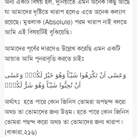
অন্য একটি বিষয় হল, দুনিয়াতে এমন অনেক কিছু আছে
যা আমাদের দৃষ্টিতে খারাপ হলেও এতে অনেক কল্যাণ
রয়েছে। মুতলাক (Absolute) পরম খারাপ নাই বলতে
আমি এই বিষয়টিই বুঝিয়েছি।
আমাদের পূর্বের দারসেও উল্লেখ করেছি এমন একটি
আয়াত আমি পুনরাবৃত্তি করতে চাইঃ
وَعَسٰٓى اَنْ تَكْرَهُوا شَيْـٔاً وَهُوَ خَيْرٌ لَكُمْۚ وَعَسٰٓى
اَنْ تُحِبُّوا شَيْـٔاً وَهُوَ شَرٌّ لَكُمْۜ
অর্থাৎঃ হতে পারে কোন জিনিস তোমরা অপছন্দ করো
অথচ তা তোমাদের জন্য উত্তম। হতে পারে কোন জিনিস
তোমরা পছন্দ করো অথচ তা তোমাদের জন্য খারাপ ৷
(বাকারা,২১৬)