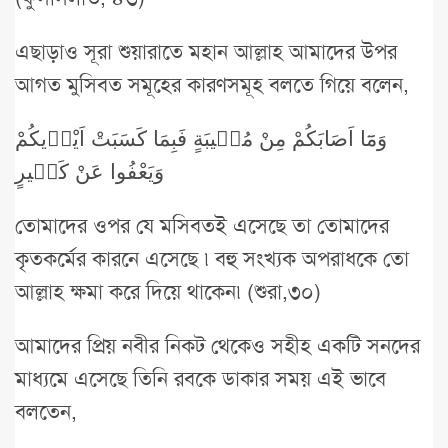
এছাড়াও সূরা শুয়ারাতে মহান আল্লাহ আমাদের উপর
আগত মুসিবত সমূহের কারণসমূহ বলতে গিয়ে বলেন,
وَمَٓا اَصَابَكُمْ مِنْ مُص۪يبَةٍ فَبِمَا كَسَبَتْ اَيْد۪يكُمْ
وَيَعْفُوا عَنْ كَث۪يرٍ
তোমাদের ওপর যে মসিবতই এসেছে তা তোমাদের
কৃতকর্মের কারনে এসেছে ৷ বহু সংখ্যক অপরাধকে তো
আল্লাহ ক্ষমা করে দিয়ে থাকেন৷ (শুরা,৩০)
আমাদের প্রিয় নবীর নিকট থেকেও সহীহ একটি সনদের
মাধ্যমে এসেছে তিনি রবকে ডাকার সময় এই ভাবে
বলতেন,