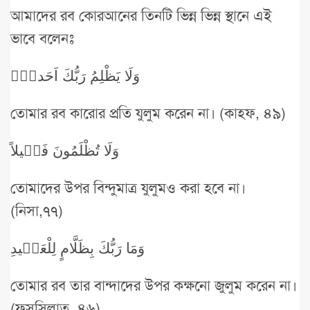
আমাদের রব কোরআনের তিনটি ভিন্ন ভিন্ন স্থানে এই
ভাবে বলেনঃ
وَلَا يَظْلِمُ رَبُّكَ اَحَداً۟
তোমার রব কারোর প্রতি যুলুম করেন না। (কাহফ, ৪৯)
وَلَا تُظْلَمُونَ فَت۪يلاً
তোমাদের উপর বিন্দুমাত্র যুলুমও করা হবে না।
(নিসা,৭৭)
وَمَا رَبُّكَ بِظَلَّامٍ لِلْعَب۪يدِ
তোমার রব তার বান্দাদের উপর কক্ষনো জুলুম করেন না।
(ফুসসিলাত, ৪৬)