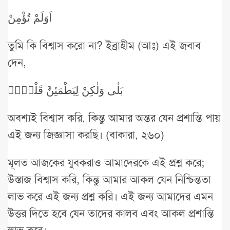
اَوَلَمْ تُؤْمِنْ
তুমি কি বিশ্বাস করো না? ইব্রাহীম (আঃ) এই জবাব
দেন,
بَلٰى وَلٰكِنْ لِيَطْمَئِنَّ قَلْب۪يۜ
অবশ্যই বিশ্বাস করি, কিন্তু আমার অন্তর যেন প্রশান্তি পায়
এই জন্য জিজ্ঞাসা করছি। (বাকারা, ২৬০)
মূলত আজকের যুবকরাও আমাদেরকে এই প্রশ্ন করে;
উস্তাজ বিশ্বাস করি, কিন্তু আমার আকল যেন নিশ্চিন্ততা
লাভ করে এই জন্য প্রশ্ন করি। এই জন্য আমাদের এমন
উত্তর দিতে হবে যেন তাদের কালব এবং আকল প্রশান্তি