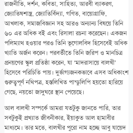
রাজনীতি, দর্শন, কবিতা, সাহিত্য, আরবী ব্যাকরণ,
জ্যোতিষশাস্ত্র, জ্যোতির্বিদ্যা, গণিত, বায়োগ্রাফি,
আখলাক, সমাজবিজ্ঞান সহ আরও অন্যান্য বিষয়ে তিনি
৬০ এর অধিক বই এবং রিসালা রচনা করেছেন। একজন
পলিম্যাথ হওয়ার পরও তিনি ভূগোলবিদ হিসেবেই অধিক
খ্যাতি অর্জন করেন। পরবর্তীতে তিনি জরিপ ও মানচিত্র
প্রনয়ণের স্কুল প্রতিষ্ঠা করেন, যা ‘মাদরাসায়ে বালখী’
হিসেবে পরিচিতি পায়। দুর্ভাগ্যজনকভাবে এসব অধিকাংশ
গুরুত্বপূর্ণ নথিপত্র, হস্তলিখিত পান্ডুলিপি হয়তো হারিয়ে
গেছে, নয়তো জাদুঘরে স্থান পেয়েছে।
আল বালখী সম্পর্কে আমরা যতটুকু জানতে পারি, তার
সবটুকুই প্রখ্যাত জীবনীকার, ইয়াকুত আল হামাবীর
মাধ্যমে। তার মতে, বালখীর পুরো নাম হচ্ছে আবু যায়েদ