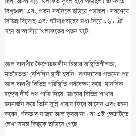
ছিল৷ আব্বাসীয় খিলাফত দুর্বল হয়ে পড়ছিল। জ্ঞানগত
বিশৃঙ্খলা এবং পতন সবদিকে ছড়িয়ে পড়ছিল। সবশেষে
বিভিন্ন বিদ্রোহ এবং ঘটনাপ্রবাহের মধ্য দিয়ে ৮৬৮ খ্রী.
সনে আব্বাসীয় খিলাফতের পতন ঘটে।
আল বালখীর কৈশোরকালীন চিন্তার অস্থিতিশীলতা,
মতদ্বৈততা বেশিদিন স্থায়ী হয়নি। বাগদাদের পতনের পর
আল বালখী বিভিন্ন পরিস্থিতি পর্যবেক্ষণ করে, মানসিক
দ্বন্দ্বের দীর্ঘ পথ পাড়ি দিয়ে, জ্ঞানের বিভিন্ন শাখার
জ্ঞানার্জন করে তিনি সুন্নি ধারায় ফিরে আসেন এবং রচনা
করেন, “কিতাব নাজম আল কুরআন”। যা এই ক্ষেত্রটিতে
লেখা সমস্ত কিছুকে ছাড়িয়ে গেছে।