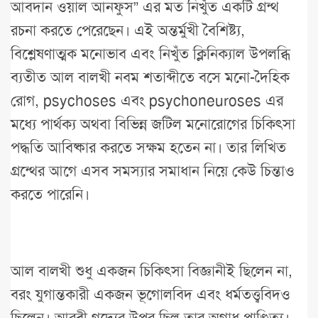
আবদান ওয়াল আনফুস” এর মত নিখুঁত একটি গ্রন্থ
রচনা করতে পেরেছেন। এই অন্তর্মুখী বৈশিষ্ট্য,
বিশ্লেষণাত্মক মনোভাব এবং নিখুঁত ক্লিনিক্যাল উপলব্ধি
ব্যতীত আল বালখী নবম শতাব্দীতে বসে মনো-দৈহিক
রোগ, psychoses এবং psychoneuroses এর
মধ্যে পার্থক্য অথবা বিভিন্ন জটিল মনোরোগের চিকিৎসা
পদ্ধতি আবিষ্কার করতে সক্ষম হতেন না। তার লিখিত
গ্রন্থের আগে এসব সমস্যার সমাধান নিয়ে কেউ চিন্তাও
করতে পারেনি।
আল বালখী শুধু একজন চিকিৎসা বিজ্ঞানীই ছিলেন না,
বরং যুগান্তকারী একজন ভূগোলবিদ এবং ধর্মতত্ত্ববিদও
ছিলেন। আরবী গদ্যের উপর ছিল তার অগাধ পাণ্ডিত্য।