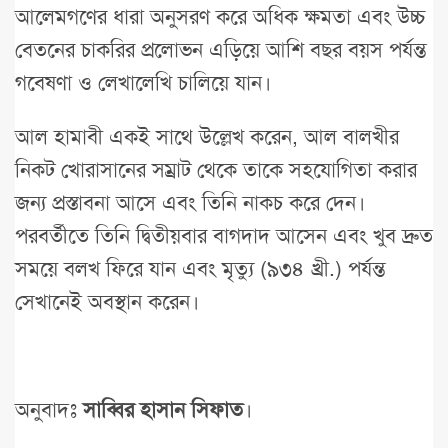
আলেমগণের ধারা অনুসরণ করে অধিক ক্ষমতা এবং উচ্চ
বেতনের চাকরির প্রলোভন এড়িয়ে আশি বছর বয়স পর্যন্ত
গবেষণা ও লেখালেখি চালিয়ে যান।
আল হামাবী একই সাথে উল্লেখ করেন, আল বালখীর
নিকট খোরাসানের সম্রাট থেকে তাকে সহযোগিতা করার
জন্য প্রস্তাবনা আসে এবং তিনি নাকচ করে দেন।
পরবর্তীতে তিনি দ্বিতীয়বার বাগদাদ আসেন এবং খুব দ্রুত
সময়ে বলখ ফিরে যান এবং মৃত্যু (৯৩৪ খ্রী.) পর্যন্ত
সেখানেই অবস্থান করেন।
অনুবাদঃ
সাব্বির হাসান সিফাত
।