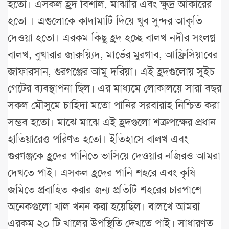
হতো। এসকল হ্রদ বিশাল, মাঝারি এবং ক্ষুদ্র আকারের
হতো । এগুলোকে কাদামাটি দিয়ে খুব সুন্দর আকৃতি
দেওয়া হতো। এরকম কিছু হ্রদ হচ্ছে বালখ নদীর সংলগ্ন
বালখ, বুখারার জারুয়্যিদ, মার্ভের মুরগাব, আফ্রিসিয়াবের
জাফারসান, গুরগঞ্জের আমু দরিয়া। এই হ্রদগুলোয় সুইচ
গেটের ব্যবস্থাপনা ছিল। এর মাধ্যমে লোকালয়ে সারা বছর
সকল মৌসুমে চাহিদা মতো পানির সরবারাহ নিশ্চিত করা
সম্ভব হতো। মাঝে মাঝে এই হ্রদগুলো শত্রুপক্ষের প্রধান
হাতিয়ারেও পরিণত হতো। ইতিহাসে বালখ এবং
গুরগঞ্জকে হ্রদের পানিতে ভাসিয়ে দেওয়ার নজিরও আমরা
দেখতে পাই। এসকল হ্রদের পানি শহরে এবং কৃষি
জমিতে প্রবাহিত করার জন্য প্রতিটি শহরের চারপাশে
অনেকগুলো খাল খনন করা হয়েছিল। বালখে আমরা
এরকম ২০ টি খালের উপস্থিতি দেখতে পাই। সাধারণত