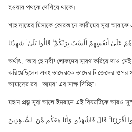
হওয়ার পথকে দেখিয়ে থাকে।
শাহাদাতের মিসাকে কোরআনে কারীমের সূরা আরাফে এ
ُمْ عَلَىٰ أَنفُسِهِمْ أَلَسْتُ بِرَبِّكُمْ ۖ قَالُوا بَلَىٰ ۛ شَهِدْنَا
অর্থাৎ, “আর হে নবী! লোকদের স্মরণ করিয়ে দাও স
করিয়েছিলেন এবং তাদেরকে তাদের নিজেদের ওপর সাক্
আমাদের রব , আমরা এর সাক্ষ দিচ্ছি”।
মহান প্রভু সূরা আলে ইমরানে এই বিষয়টিকে আরও সুস্
لُوا أَقْرَرْنَا ۚ قَالَ فَاشْهَدُوا وَأَنَا مَعَكُم مِّنَ الشَّاهِدِينَ