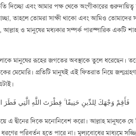
কৃতি দিচ্ছো এবং আমার পক্ষ থেকে অংগীকারের গুরুদায়িত্ব
 আচ্ছা, তাহলে তোমরা সাক্ষী থাকো এবং আমিও তোমাদের 
ল্লাহ ও মানুষের মধ্যকার সম্পর্ক পারস্পারিক একটি শাহ
 আলোকে মানুষের রূহের জগতের অবস্থাকে তুলে ধরেছেন। 
 মেমোরি। প্রতিটি মানুষই এই ফিতরাত নিয়ে জন্মগ্রহণ ক
এটাই।
فَأَقِمْ وَجْهَكَ لِلدِّينِ حَنِيفًا ۚ فِطْرَتَ اللَّهِ الَّتِي فَطَرَ النَّا
িয়ে এ দ্বীনের দিকে মনোনিবেশ করো। আল্লাহ মানুষকে যে
ধরণের পরিবর্তন হতে পারে না। মূল্যবোধের মাধ্যমে সজ্জি