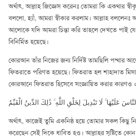
অর্থাৎ, আল্লাহ জিজ্ঞেস করেনঃ তোমরা কি একথার স্বী
বললো, হ্যাঁ, আমরা স্বীকার করলাম। আল্লাহ বললেনঃ
আলোকে যদি আমরা চিন্তা করি তাহলে দেখতে পাই যে, আ
বিনির্মিত হয়েছে।
কোরআন তাঁর নিজের জন্য নির্দিষ্ট তামছিলি পন্থার
ফিতরাতে পরিণত হয়েছে। ফিতরাত হল শাহাদাত মিসাকের
কোরআনে ফিতরাত হিসেবে সংজ্ঞায়িত করার কারণও 
سَ عَلَيْهَا ۚ لَا تَبْدِيلَ لِخَلْقِ اللَّهِ ۚ ذَٰلِكَ الدِّينُ الْقَيِّمُ
অর্থাৎ, কাজেই তুমি একনিষ্ঠ হয়ে তোমার সকল কিছু ন
করেছেন সেই দিকে ধাবিত হও। আল্লাহর সৃষ্টিতে কোন 