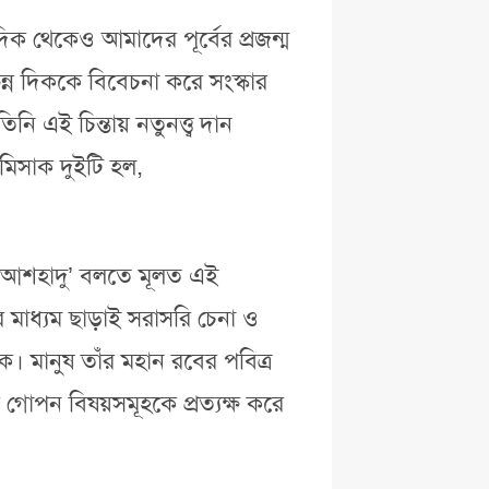
িক থেকেও আমাদের পূর্বের প্রজন্ম
্ন দিককে বিবেচনা করে সংস্কার
নি এই চিন্তায় নতুনত্ত্ব দান
 মিসাক দুইটি হল,
 ‘আশহাদু’ বলতে মূলত এই
 মাধ্যম ছাড়াই সরাসরি চেনা ও
 মানুষ তাঁর মহান রবের পবিত্র
 গোপন বিষয়সমূহকে প্রত্যক্ষ করে