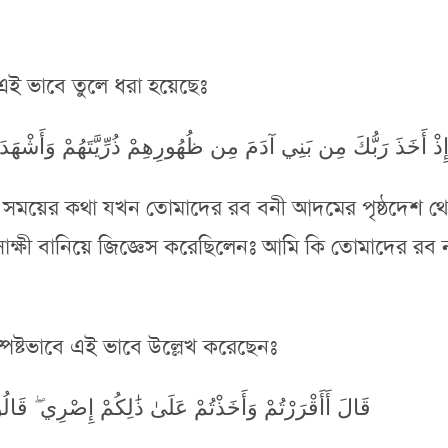
ই ভাবে তুলে ধরা হয়েছেঃ
ِذْ أَخَذَ رَبُّكَ مِن بَنِي آدَمَ مِن ظُهُورِهِمْ ذُرِّيَّتَهُمْ وَأَشْهَدَه
েই সময়ের কথা যখন তোমাদের রব বনী আদমের পৃষ্ঠদেশ 
ষী বানিয়ে জিজ্ঞেস করেছিলেনঃ আমি কি তোমাদের রব ন
পষ্টভাবে এই ভাবে উল্লেখ করেছেনঃ
قَالَ أَأَقْرَرْتُمْ وَأَخَذْتُمْ عَلَىٰ ذَٰلِكُمْ إِصْرِي ۖ قَا