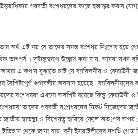
তরাধিকার পরবর্তী বংশধরদের কাছে হস্তান্তর করার যোগ্য
 তার অর্থ এই নয় যে তাদের সমস্ত বংশধর নিঃশেষ হয়ে গেছ
সঠিক তাৎপর্য । দৃষ্টান্তস্বরূপ উল্লেখ করা যায়, আমরা যখন বল
আমরা এ কথায় বুঝাতে চাই যে ব্যাবিলনীয় ও ফেরাউনী জা
ের বৈশিষ্ট্যপূর্ণ গুণাবলীর অবসান হয়েছে। ব্যাবিলনীয়দের
মিশরীয়দের বংশধররা এখনো অবশিষ্ট রয়েছে কিন্তু ফেরাউনী ও 
তির বংশধররা তাদের পরবর্তী বংশধরদের নিকট নিজেদের জাতী
ীয় স্বাতন্ত্র্য ও বিশেষত্ব হারিয়ে ফেলে অতঃপর অপর 
ছে। ইতিহাস থেকে জানা যায়, বনী ইসরাইলীদের দশটি গোত্র