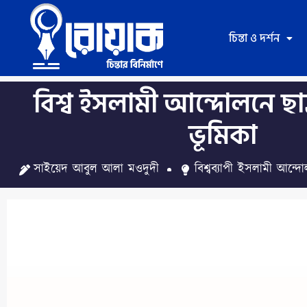
Skip
to
চিন্তা ও দর্শন
content
বিশ্ব ইসলামী আন্দোলনে ছা
ভূমিকা
সাইয়েদ আবুল আলা মওদুদী
বিশ্বব্যাপী ইসলামী আন্দ