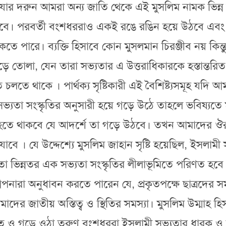
যার দরুন আমরা অন্য জাতি থেকে এই মুসলিম নামক ভিন্ন
ে হবে। পরবর্তী বংশধররাও একই রঙে রঙিন হয়ে উঠবে এ
পারে। ব্যক্তি হিসাবে কোন মুসলমান চিরঞ্জীব নয় কিন্তু 
়ে তোলা, যেন তারা সভ্যতার এ উত্তরাধিকারকে হস্তান্তর
চলতে থাকে । পার্থক্য সৃষ্টিকারী এই বৈশিষ্ট্যসমূহ যদি আ
তা সংস্কৃতির অনুসারী হয়ে গড়ে উঠে তাহলে ভবিষ্যতে মুস
হতে থাকবে যে আদর্শে তা গড়ে উঠবে। তখন আমাদের ঔর
বে । যে উদ্দেশ্যে মুসলিম জাহান সৃষ্টি হয়েছিল, ইসলামী 
 তা ভিন্নতর এক সভ্যতা সংস্কৃতির লীলাভূমিতে পরিণত হ
ে আপনারা অনুধাবন করতে পারেন যে, প্রকৃতপক্ষে ছাত্রদের
ছে আমাদের জাতীয় অস্তিত্ব ও স্থিতির সমস্যা। মুসলিম উম্মা
াঠরত ও গড়ে ওঠা তরুণ বংশধররা ইসলামী সভ্যতার ধারক 